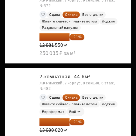
ЖК Римский, 7 корпус, 9 секция, 5 этаж,
№572
Сдана
Скидка
Без отделки
Живите сейчас - платите потом
Лоджия
Раздельный санузел
10 176 425 ₽
-21%
12 881 550 ₽
250 035 ₽ за м²
2-комнатная,
44.6м²
ЖК Римский, 7 корпус, 8 секция, 6 этаж,
№482
Сдана
Скидка
Без отделки
Живите сейчас - платите потом
Лоджия
Евроформат
Ещё
10 348 226 ₽
-21%
13 099 020 ₽