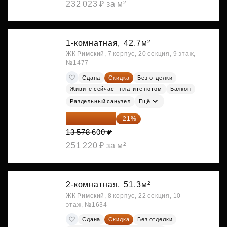
232 023 ₽ за м²
1-комнатная,
42.7м²
ЖК Римский, 7 корпус, 20 секция, 9 этаж,
№1477
Сдана
Скидка
Без отделки
Живите сейчас - платите потом
Балкон
Раздельный санузел
Ещё
10 727 094 ₽
-21%
13 578 600 ₽
251 220 ₽ за м²
2-комнатная,
51.3м²
ЖК Римский, 8 корпус, 22 секция, 10
этаж, №1634
Сдана
Скидка
Без отделки