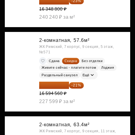
12 588 576 ₽
-23%
16 348 800 ₽
240 240 ₽ за м²
2-комнатная,
57.6м²
ЖК Римский, 7 корпус, 9 секция, 5 этаж,
№571
Сдана
Скидка
Без отделки
Живите сейчас - платите потом
Лоджия
Раздельный санузел
Ещё
13 109 702 ₽
-21%
16 594 560 ₽
227 599 ₽ за м²
2-комнатная,
63.4м²
ЖК Римский, 7 корпус, 9 секция, 11 этаж,