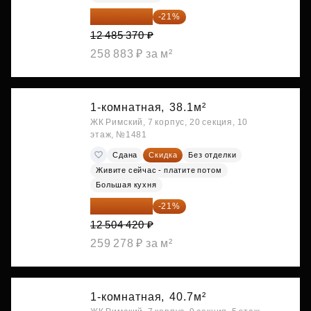
9 863 442 ₽
-21%
12 485 370 ₽
258 883 ₽ за м²
1-комнатная,
38.1м²
ЖК Римский, 7 корпус, 20 секция, 10
этаж, №1481
Сдана
Скидка
Без отделки
Живите сейчас - платите потом
Большая кухня
9 878 492 ₽
-21%
12 504 420 ₽
259 278 ₽ за м²
1-комнатная,
40.7м²