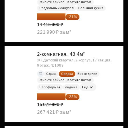
Живите сейчас - платите потом
Раздельный санузел
Большая кухня
11 388 087 ₽
-21%
14 415 300 ₽
221 990 ₽ за м²
2-комнатная,
43.4м²
ЖК Датский квартал, 2 корпус, 17 секция,
9 этаж, №1089
Сдана
Скидка
Без отделки
Живите сейчас - платите потом
Евроформат
Лоджия
Ещё
11 606 071 ₽
-23%
15 072 820 ₽
267 421 ₽ за м²