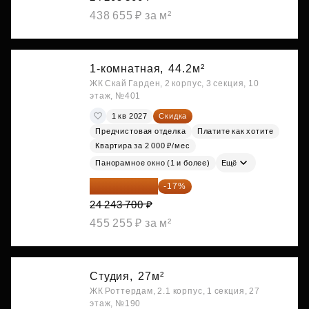
438 655 ₽ за м²
1-комнатная,
44.2м²
ЖК Скай Гарден, 2 корпус, 3 секция, 10
этаж, №401
1 кв 2027
Скидка
Предчистовая отделка
Платите как хотите
Квартира за 2 000 ₽/мес
Панорамное окно (1 и более)
Ещё
20 122 271 ₽
-17%
24 243 700 ₽
455 255 ₽ за м²
Студия,
27м²
ЖК Роттердам, 2.1 корпус, 1 секция, 27
этаж, №190