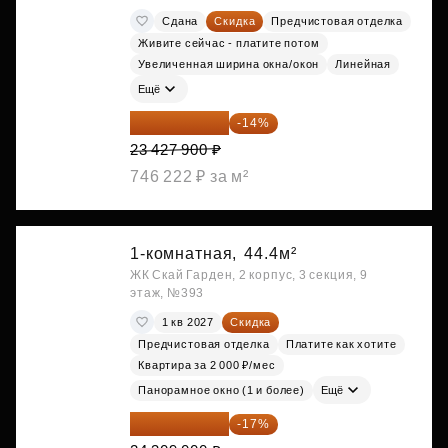
Сдана
Скидка
Предчистовая отделка
Живите сейчас - платите потом
Увеличенная ширина окна/окон
Линейная
Ещё
20 147 994 ₽
-14%
23 427 900 ₽
746 222 ₽ за м²
1-комнатная,
44.4м²
ЖК Скай Гарден, 2 корпус, 3 секция, 9
этаж, №393
1 кв 2027
Скидка
Предчистовая отделка
Платите как хотите
Квартира за 2 000 ₽/мес
Панорамное окно (1 и более)
Ещё
20 176 470 ₽
-17%