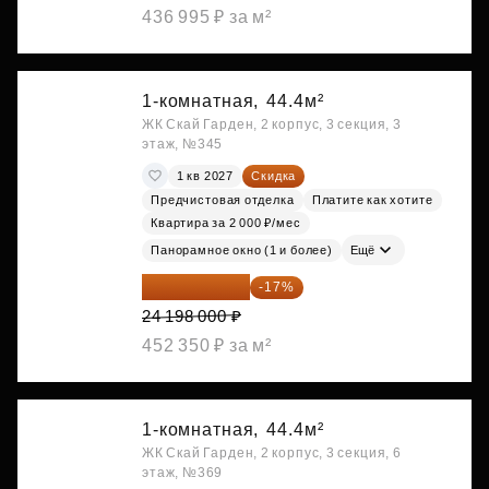
436 995 ₽ за м²
1-комнатная,
44.4м²
ЖК Скай Гарден, 2 корпус, 3 секция, 3
этаж, №345
1 кв 2027
Скидка
Предчистовая отделка
Платите как хотите
Квартира за 2 000 ₽/мес
Панорамное окно (1 и более)
Ещё
20 084 340 ₽
-17%
24 198 000 ₽
452 350 ₽ за м²
1-комнатная,
44.4м²
ЖК Скай Гарден, 2 корпус, 3 секция, 6
этаж, №369