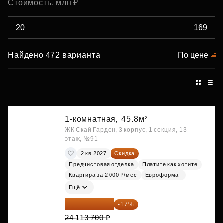
Стоимость, млн ₽
Найдено 472 варианта
По цене
1-комнатная,
45.8м²
ЖК Скай Гарден, 3 корпус, 1 секция, 13
этаж, №91
2 кв 2027
Скидка
Предчистовая отделка
Платите как хотите
Квартира за 2 000 ₽/мес
Евроформат
Ещё
20 014 371 ₽
-17%
24 113 700 ₽