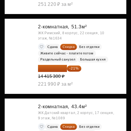
251 220 ₽ за м²
2-комнатная,
51.3м²
ЖК Римский, 8 корпус, 22 секция, 10
этаж, №1634
Сдана
Скидка
Без отделки
Живите сейчас - платите потом
Раздельный санузел
Большая кухня
11 388 087 ₽
-21%
14 415 300 ₽
221 990 ₽ за м²
2-комнатная,
43.4м²
ЖК Датский квартал, 2 корпус, 17 секция,
9 этаж, №1089
Сдана
Скидка
Без отделки