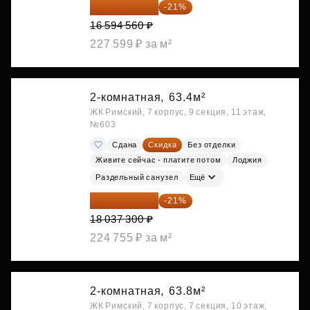
13 109 702 ₽
-21%
16 594 560 ₽
227 599 ₽ за м²
2-комнатная,
63.4м²
ЖК Римский, 7 корпус, 9 секция, 11 этаж,
№603
Сдана
Скидка
Без отделки
Живите сейчас - платите потом
Лоджия
Раздельный санузел
Ещё
14 249 467 ₽
-21%
18 037 300 ₽
224 755 ₽ за м²
2-комнатная,
63.8м²
ЖК Римский, 7 корпус, 7 секция, 10 этаж,