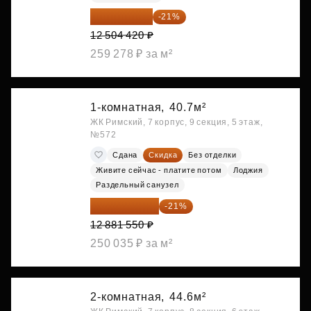
9 878 492 ₽
-21%
12 504 420 ₽
259 278 ₽ за м²
1-комнатная,
40.7м²
ЖК Римский, 7 корпус, 9 секция, 5 этаж,
№572
Сдана
Скидка
Без отделки
Живите сейчас - платите потом
Лоджия
Раздельный санузел
10 176 425 ₽
-21%
12 881 550 ₽
250 035 ₽ за м²
2-комнатная,
44.6м²