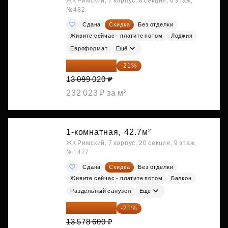
ЖК Римский, 7 корпус, 8 секция, 6 этаж,
№482
Сдана
Скидка
Без отделки
Живите сейчас - платите потом
Лоджия
Евроформат
Ещё
10 348 226 ₽
-21%
13 099 020 ₽
232 023 ₽ за м²
1-комнатная,
42.7м²
ЖК Римский, 7 корпус, 20 секция, 9 этаж,
№1477
Сдана
Скидка
Без отделки
Живите сейчас - платите потом
Балкон
Раздельный санузел
Ещё
10 727 094 ₽
-21%
13 578 600 ₽