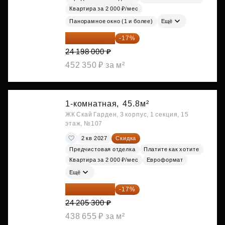
Квартира за 2 000 ₽/мес
Панорамное окно (1 и более)
Ещё
20 084 340 ₽
-17%
24 198 000 ₽
452 350 ₽ за м²
1-комнатная,
45.8м²
ЖК Скай Гарден, 3 корпус, 1 секция, 15
этаж, №107
2 кв 2027
Скидка
Предчистовая отделка
Платите как хотите
Квартира за 2 000 ₽/мес
Евроформат
Ещё
20 090 399 ₽
-17%
24 205 300 ₽
438 655 ₽ за м²