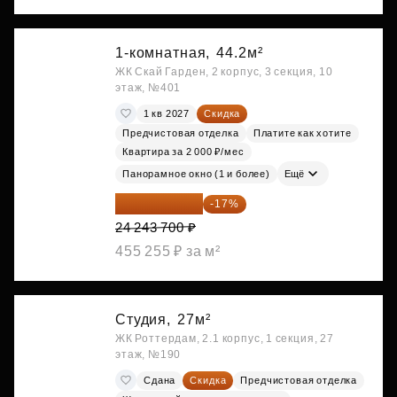
1-комнатная,
44.2м²
ЖК Скай Гарден, 2 корпус, 3 секция, 10
этаж, №401
1 кв 2027
Скидка
Предчистовая отделка
Платите как хотите
Квартира за 2 000 ₽/мес
Панорамное окно (1 и более)
Ещё
20 122 271 ₽
-17%
24 243 700 ₽
455 255 ₽ за м²
Студия,
27м²
ЖК Роттердам, 2.1 корпус, 1 секция, 27
этаж, №190
Сдана
Скидка
Предчистовая отделка