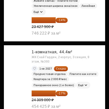
Живите сейчас - платите потом
Увеличенная ширина окна/окон
Линейная
Ещё
20 147 994 ₽
-14%
23 427 900 ₽
746 222 ₽ за м²
1-комнатная,
44.4м²
ЖК Скай Гарден, 2 корпус, 3 секция, 9
этаж, №393
1 кв 2027
Скидка
Предчистовая отделка
Платите как хотите
Квартира за 2 000 ₽/мес
Панорамное окно (1 и более)
Ещё
20 176 470 ₽
-17%
24 309 000 ₽
454 425 ₽ за м²