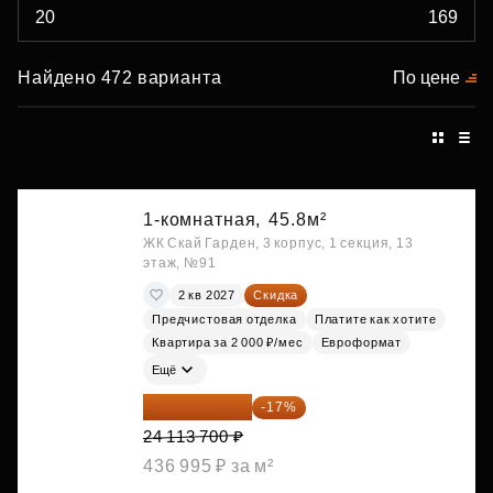
Найдено 472 варианта
По цене
1-комнатная,
45.8м²
ЖК Скай Гарден, 3 корпус, 1 секция, 13
этаж, №91
2 кв 2027
Скидка
Предчистовая отделка
Платите как хотите
Квартира за 2 000 ₽/мес
Евроформат
Ещё
20 014 371 ₽
-17%
24 113 700 ₽
436 995 ₽ за м²