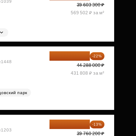
 №1039
39 603 300 ₽
569 502 ₽ за м²
34 544 640 ₽
-22%
 №1448
44 288 000 ₽
431 808 ₽ за м²
цовский парк
34 591 374 ₽
-13%
 №1203
39 760 200 ₽