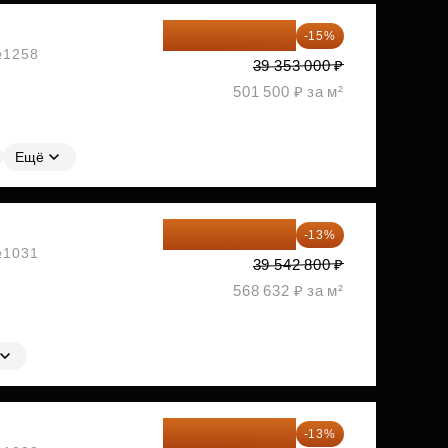
33 450 050 ₽
-15%
 №1258
39 353 000 ₽
501 500 ₽ за м²
Ещё
34 402 236 ₽
-13%
 №1031
39 542 800 ₽
568 632 ₽ за м²
34 454 871 ₽
-13%