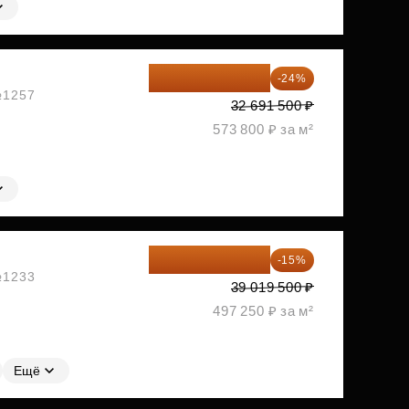
24 845 540 ₽
-24%
 №1257
32 691 500 ₽
573 800 ₽ за м²
33 166 575 ₽
-15%
 №1233
39 019 500 ₽
497 250 ₽ за м²
Ещё