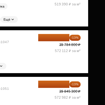
519 390 ₽ за м²
лка
Ещё
34 612 776 ₽
-13%
 №1047
39 784 800 ₽
572 112 ₽ за м²
34 665 411 ₽
-13%
 №1051
39 845 300 ₽
572 982 ₽ за м²