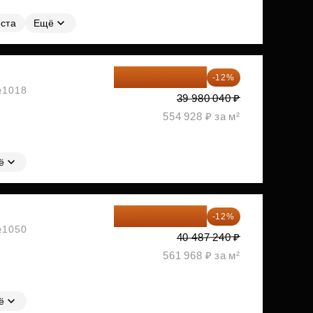
ста
Ещё
35 182 435 ₽
-12%
 №1018
39 980 040 ₽
554 928 ₽ за м²
ё
35 628 771 ₽
-12%
 №1050
40 487 240 ₽
561 968 ₽ за м²
ё