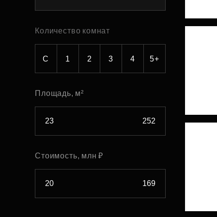
Рефинансирование
Количество комнат
С
1
2
3
4
5+
Площадь, м²
Стоимость, млн ₽