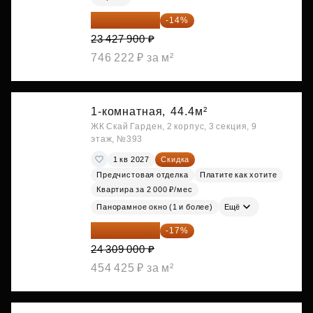
20 147 994 ₽
-14%
23 427 900 ₽
746 222 ₽ за м²
1-комнатная,
44.4м²
ЖК Скай Гарден, 2 корпус, 3 секция, 9
этаж, №393
1 кв 2027
Скидка
Предчистовая отделка
Платите как хотите
Квартира за 2 000 ₽/мес
Панорамное окно (1 и более)
Ещё
20 176 470 ₽
-17%
24 309 000 ₽
454 425 ₽ за м²