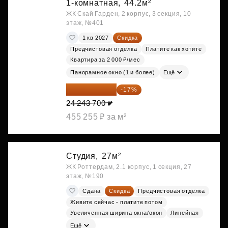
1-комнатная,
44.2м²
ЖК Скай Гарден, 2 корпус, 3 секция, 10
этаж, №401
1 кв 2027
Скидка
Предчистовая отделка
Платите как хотите
Квартира за 2 000 ₽/мес
Панорамное окно (1 и более)
Ещё
20 122 271 ₽
-17%
24 243 700 ₽
455 255 ₽ за м²
Студия,
27м²
ЖК Роттердам, 2.1 корпус, 1 секция, 27
этаж, №190
Сдана
Скидка
Предчистовая отделка
Живите сейчас - платите потом
Увеличенная ширина окна/окон
Линейная
Ещё