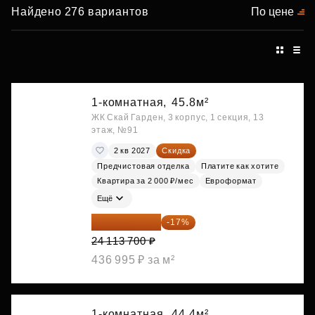
Найдено 276 вариантов
По цене
1-комнатная,
45.8м²
ЖК Скай Гарден, 3 корпус, 1 секция, 13
этаж, №91
2 кв 2027
Скидка
Предчистовая отделка
Платите как хотите
Квартира за 2 000 ₽/мес
Евроформат
Ещё
20 014 371 ₽
-17%
24 113 700 ₽
436 995 ₽ за м²
1-комнатная,
44.4м²