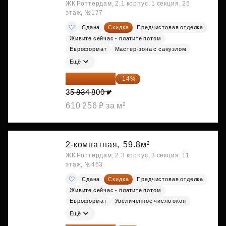
ЖК Роттердам, 2.1 корпус, 1 секция, 25
этаж, №177
Сдана
Скидка
Предчистовая отделка
Живите сейчас - платите потом
Евроформат
Мастер-зона с санузлом
Ещё
30 817 928 ₽
-14%
35 834 800 ₽
610 256 ₽ за м²
2-комнатная,
59.8м²
ЖК Роттердам, 2.3 корпус, 3 секция, 11
этаж, №463
Сдана
Скидка
Предчистовая отделка
Живите сейчас - платите потом
Евроформат
Увеличенное число окон
Ещё