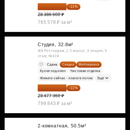
25 264 074 ₽
-11%
28 386 600 ₽
765 578 ₽ за м²
Студия,
32.8м²
ЖК Роттердам, 2.3 корпус, 3 секция, 5
этаж, №419
Сдана
Скидка
Меблировка
Кухня под ключ
Чистовая отделка
Живите сейчас - платите потом
Ещё
26 234 850 ₽
-11%
29 477 360 ₽
799 843 ₽ за м²
2-комнатная,
50.5м²