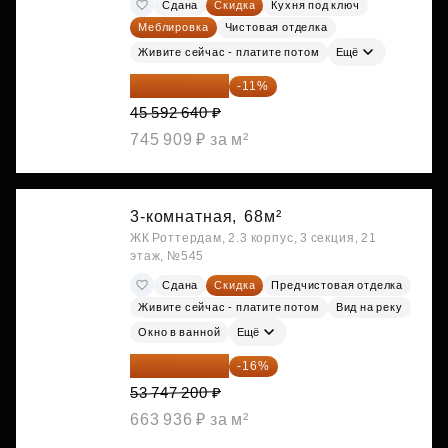
Сдана
Скидка
Кухня под ключ
Меблировка
Чистовая отделка
Живите сейчас - платите потом
Ещё
40 577 450 ₽
-11%
45 592 640 ₽
745 909 ₽ за м²
3-комнатная,
68м²
ЖК Роттердам, 2.3 корпус, 3 секция, 21
этаж, №545
Сдана
Скидка
Предчистовая отделка
Живите сейчас - платите потом
Вид на реку
Окно в ванной
Ещё
45 147 648 ₽
-16%
53 747 200 ₽
663 936 ₽ за м²