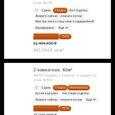
этаж, №189
Сдана
Скидка
Без отделки
Живите сейчас - платите потом
Мастер-зона с санузлом и гардеробной
Евроформат
Ещё
39 067 367 ₽
-24%
51 404 430 ₽
461 244 ₽ за м²
2-комнатная,
60м²
ЖК Роттердам, 2.3 корпус, 3 секция, 22
этаж, №553
Сдана
Скидка
Меблировка
Кухня под ключ
Чистовая отделка
Живите сейчас - платите потом
Ещё
40 055 340 ₽
-11%