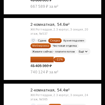
45 006 000 ₽
667 589 ₽ за м²
2-комнатная,
54.6м²
ЖК Роттердам, 2.3 корпус, 3 секция, 20
этаж, №537
Сдана
Скидка
Кухня под ключ
Меблировка
Чистовая отделка
Живите сейчас - платите потом
Ещё
40 410 770 ₽
-11%
45 405 360 ₽
740 124 ₽ за м²
2-комнатная,
54.4м²
ЖК Роттердам, 2.3 корпус, 3 секция, 24
этаж, №565