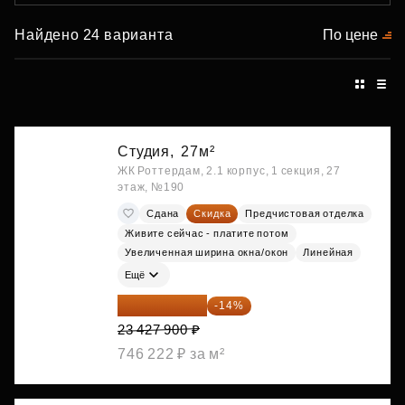
Найдено 24 варианта
По цене
Студия,
27м²
ЖК Роттердам, 2.1 корпус, 1 секция, 27
этаж, №190
Сдана
Скидка
Предчистовая отделка
Живите сейчас - платите потом
Увеличенная ширина окна/окон
Линейная
Ещё
20 147 994 ₽
-14%
23 427 900 ₽
746 222 ₽ за м²