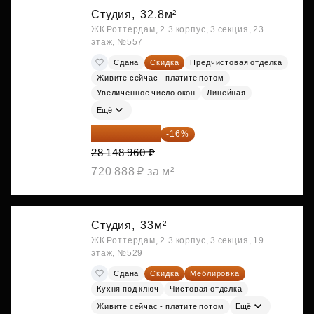
Студия,
32.8м²
ЖК Роттердам, 2.3 корпус, 3 секция, 23
этаж, №557
Сдана
Скидка
Предчистовая отделка
Живите сейчас - платите потом
Увеличенное число окон
Линейная
Ещё
23 645 126 ₽
-16%
28 148 960 ₽
720 888 ₽ за м²
Студия,
33м²
ЖК Роттердам, 2.3 корпус, 3 секция, 19
этаж, №529
Сдана
Скидка
Меблировка
Кухня под ключ
Чистовая отделка
Живите сейчас - платите потом
Ещё