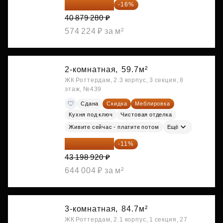
34 338 595 ₽
-16%
40 879 280 ₽
574 224 ₽ за м²
2-комнатная,
59.7м²
ЖК Роттердам, 2.3 корпус, 3 секция, 8
этаж, №439
Сдана
Скидка
Меблировка
Кухня под ключ
Чистовая отделка
Живите сейчас - платите потом
Ещё
38 447 039 ₽
-11%
43 198 920 ₽
644 004 ₽ за м²
3-комнатная,
84.7м²
ЖК Роттердам, 2.1 корпус, 1 секция, 27