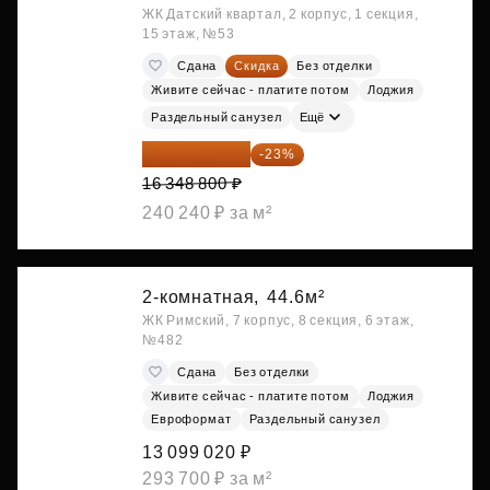
ЖК Датский квартал, 2 корпус, 1 секция,
15 этаж, №53
Сдана
Скидка
Без отделки
Живите сейчас - платите потом
Лоджия
Раздельный санузел
Ещё
12 588 576 ₽
-23%
16 348 800 ₽
240 240 ₽ за м²
2-комнатная,
44.6м²
ЖК Римский, 7 корпус, 8 секция, 6 этаж,
№482
Сдана
Без отделки
Живите сейчас - платите потом
Лоджия
Евроформат
Раздельный санузел
13 099 020 ₽
293 700 ₽ за м²