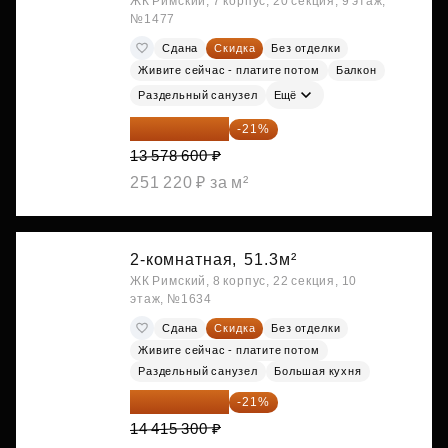
ЖК Римский, 7 корпус, 20 секция, 9 этаж,
№1477
Сдана
Скидка
Без отделки
Живите сейчас - платите потом
Балкон
Раздельный санузел
Ещё
10 727 094 ₽
-21%
13 578 600 ₽
251 220 ₽ за м²
2-комнатная,
51.3м²
ЖК Римский, 8 корпус, 22 секция, 10
этаж, №1634
Сдана
Скидка
Без отделки
Живите сейчас - платите потом
Раздельный санузел
Большая кухня
11 388 087 ₽
-21%
14 415 300 ₽