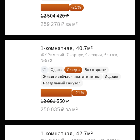
9 878 492 ₽
-21%
12 504 420 ₽
259 278 ₽ за м²
1-комнатная,
40.7м²
ЖК Римский, 7 корпус, 9 секция, 5 этаж,
№572
Сдана
Скидка
Без отделки
Живите сейчас - платите потом
Лоджия
Раздельный санузел
10 176 425 ₽
-21%
12 881 550 ₽
250 035 ₽ за м²
1-комнатная,
42.7м²