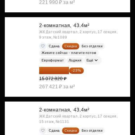
221 990 ₽ за м²
2-комнатная,
43.4м²
ЖК Датский квартал, 2 корпус, 17 секция,
9 этаж, №1089
Сдана
Скидка
Без отделки
Живите сейчас - платите потом
Евроформат
Лоджия
Ещё
11 606 071 ₽
-23%
15 072 820 ₽
267 421 ₽ за м²
2-комнатная,
43.4м²
ЖК Датский квартал, 2 корпус, 17 секция,
15 этаж, №1131
Сдана
Скидка
Без отделки