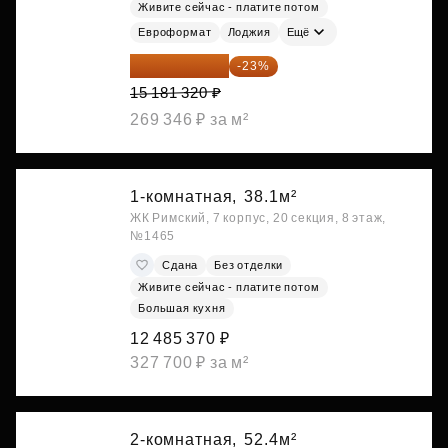
Живите сейчас - платите потом
Евроформат
Лоджия
Ещё
11 689 616 ₽
-23%
15 181 320 ₽
269 346 ₽ за м²
1-комнатная,
38.1м²
ЖК Римский, 7 корпус, 20 секция, 8 этаж,
№1465
Сдана
Без отделки
Живите сейчас - платите потом
Большая кухня
12 485 370 ₽
327 700 ₽ за м²
2-комнатная,
52.4м²