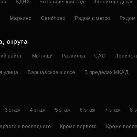
кая
ВДНХ
Ботанический сад
Звенигородская
я
Марьино
Свиблово
Рядом с метро
Рядом 
а, округа
ий район
Мытищи
Развилка
САО
Ленинск
я улица
Варшавское шоссе
В пределах МКАД
3 этаж
4 этаж
5 этаж
6 этаж
7 этаж
8 
ервого и последнего
Кроме первого
Кроме посл