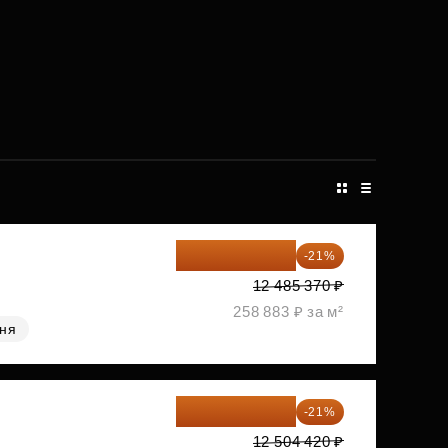
9 863 442 ₽
-21%
12 485 370 ₽
258 883 ₽ за м²
хня
9 878 492 ₽
-21%
12 504 420 ₽