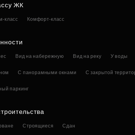
ассу ЖК
м-класс
Комфорт-класс
нности
лес
Вид на набережную
Вид на реку
У воды
оном
С панорамными окнами
С закрытой террито
ный паркинг
строительства
оване
Строящиеся
Сдан