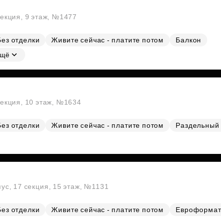
секция, 9 этаж, №1477
Без отделки
Живите сейчас - платите потом
Балкон
щё
секция, 10 этаж, №1634
Без отделки
Живите сейчас - платите потом
Раздельный 
пус, 17 секция, 15 этаж, №1131
Без отделки
Живите сейчас - платите потом
Евроформа