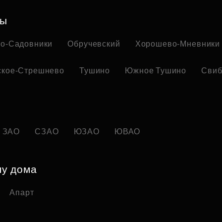
ны
но-Садовники
Обручевский
Хорошево-Мневники
ское-Стрешнево
Тушино
Южное Тушино
Свиб
ЗАО
СЗАО
ЮЗАО
ЮВАО
пу дома
Апарт