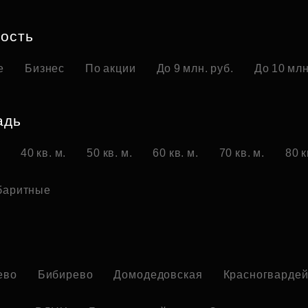
Субсидии
ость
е
Бизнес
По акции
До 9 млн. руб.
До 10 млн
адь
.
40 кв. м.
50 кв. м.
60 кв. м.
70 кв. м.
80 к
баритные
о
ево
Бибирево
Домодедовская
Красногвардей