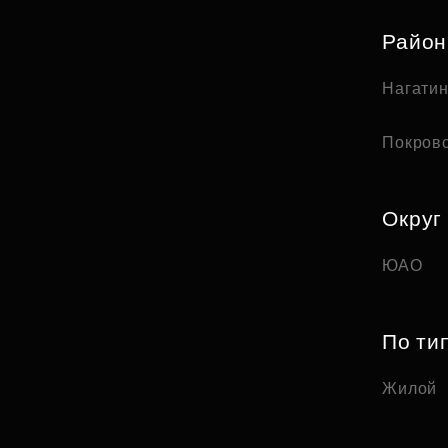
Райо
Нагати
Покров
Округ
ЮАО
По ти
Жилой