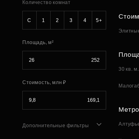
Количество комнат
Рефинансирование
Стоим
С
1
2
3
4
5+
Элитны
Площадь, м²
Площ
30 кв. м
Стоимость, млн ₽
Малога
Метр
Алтуфь
Дополнительные фильтры