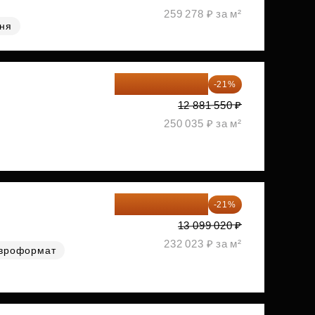
259 278 ₽ за м²
хня
10 176 425 ₽
-21%
12 881 550 ₽
250 035 ₽ за м²
10 348 226 ₽
-21%
13 099 020 ₽
232 023 ₽ за м²
вроформат