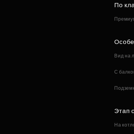
По кл
Премиу
Особе
Вид на 
С балк
Подзем
Этап 
На котл