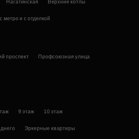
Нагатинская
Верхние котлы
с метро и с отделкой
ий проспект
Профсоюзная улица
этаж
9 этаж
10 этаж
еднего
Эркерные квартиры