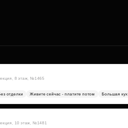
секция, 8 этаж, №1465
Без отделки
Живите сейчас - платите потом
Большая ку
секция, 10 этаж, №1481