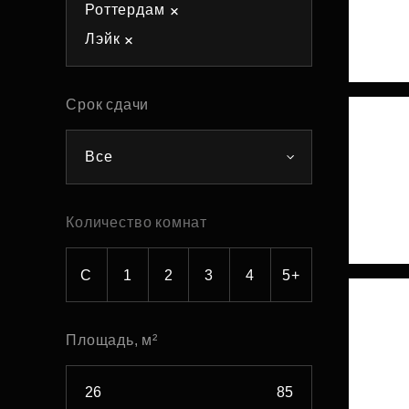
Роттердам
Рефинансирование
Лэйк
Срок сдачи
Все
Количество комнат
С
1
2
3
4
5+
Площадь, м²