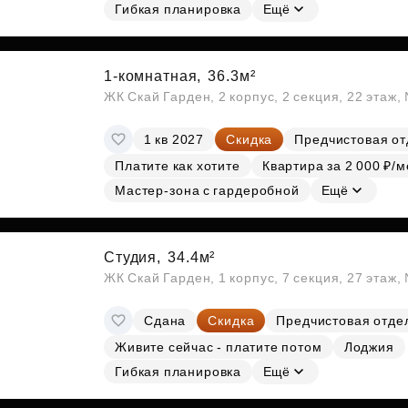
Гибкая планировка
Ещё
1-комнатная,
36.3м²
ЖК Скай Гарден, 2 корпус, 2 секция, 22 этаж
1 кв 2027
Скидка
Предчистовая от
Платите как хотите
Квартира за 2 000 ₽/м
Мастер-зона с гардеробной
Ещё
Студия,
34.4м²
ЖК Скай Гарден, 1 корпус, 7 секция, 27 этаж
Сдана
Скидка
Предчистовая отде
Живите сейчас - платите потом
Лоджия
Гибкая планировка
Ещё