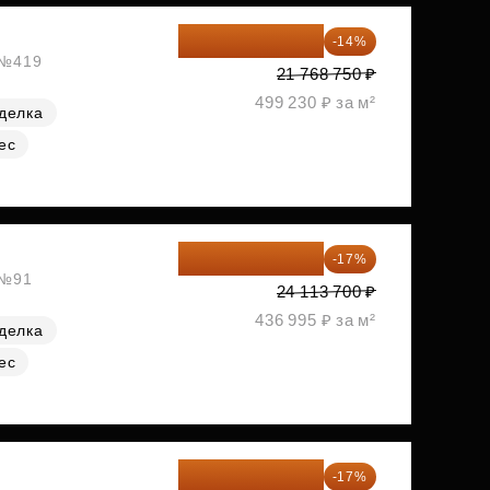
18 721 125 ₽
-14%
, №419
21 768 750 ₽
499 230 ₽ за м²
делка
ес
20 014 371 ₽
-17%
 №91
24 113 700 ₽
436 995 ₽ за м²
делка
ес
20 084 340 ₽
-17%