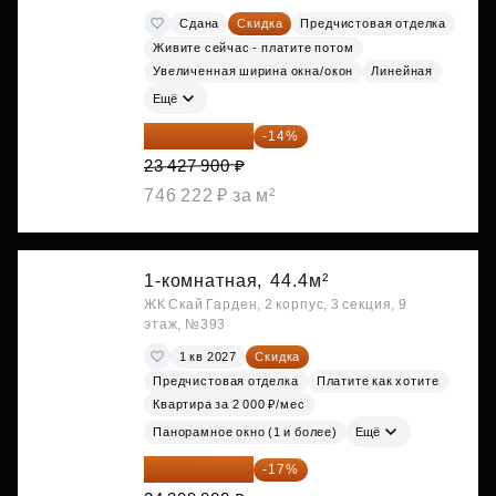
Сдана
Скидка
Предчистовая отделка
Живите сейчас - платите потом
Увеличенная ширина окна/окон
Линейная
Ещё
20 147 994 ₽
-14%
23 427 900 ₽
746 222 ₽ за м²
1-комнатная,
44.4м²
ЖК Скай Гарден, 2 корпус, 3 секция, 9
этаж, №393
1 кв 2027
Скидка
Предчистовая отделка
Платите как хотите
Квартира за 2 000 ₽/мес
Панорамное окно (1 и более)
Ещё
20 176 470 ₽
-17%