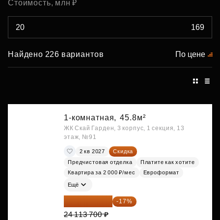
Стоимость, млн ₽
Найдено 226 вариантов
По цене
1-комнатная,
45.8м²
ЖК Скай Гарден, 3 корпус, 1 секция, 13
этаж, №91
2 кв 2027
Скидка
Предчистовая отделка
Платите как хотите
Квартира за 2 000 ₽/мес
Евроформат
Ещё
20 014 371 ₽
-17%
24 113 700 ₽