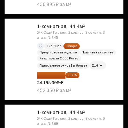
436 995 ₽ за м²
1-комнатная,
44.4м²
ЖК Скай Гарден, 2 корпус, 3 секция, 3
этаж, №345
1 кв 2027
Скидка
Предчистовая отделка
Платите как хотите
Квартира за 2 000 ₽/мес
Панорамное окно (1 и более)
Ещё
20 084 340 ₽
-17%
24 198 000 ₽
452 350 ₽ за м²
1-комнатная,
44.4м²
ЖК Скай Гарден, 2 корпус, 3 секция, 6
этаж, №369