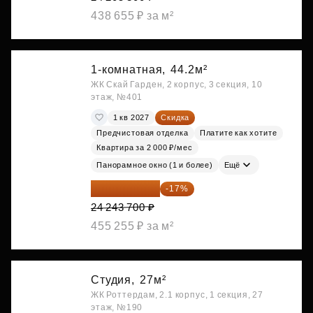
438 655 ₽ за м²
1-комнатная,
44.2м²
ЖК Скай Гарден, 2 корпус, 3 секция, 10
этаж, №401
1 кв 2027
Скидка
Предчистовая отделка
Платите как хотите
Квартира за 2 000 ₽/мес
Панорамное окно (1 и более)
Ещё
20 122 271 ₽
-17%
24 243 700 ₽
455 255 ₽ за м²
Студия,
27м²
ЖК Роттердам, 2.1 корпус, 1 секция, 27
этаж, №190