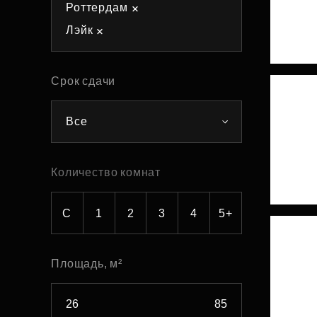
Роттердам
Рефинансирование
Лэйк
Срок сдачи
Все
Количество комнат
С
1
2
3
4
5+
Площадь, м²