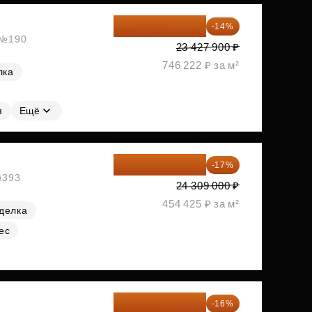
20 147 994 ₽
-14%
, №190
23 427 900 ₽
746 222 ₽ за м²
лка
я
Ещё
20 176 470 ₽
-17%
№393
24 309 000 ₽
454 425 ₽ за м²
делка
ес
20 260 800 ₽
-16%