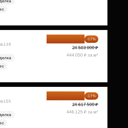
делка
ес
20 337 490 ₽
-17%
, №139
24 503 000 ₽
444 050 ₽ за м²
делка
ес
20 432 525 ₽
-17%
, №155
24 617 500 ₽
446 125 ₽ за м²
делка
ес