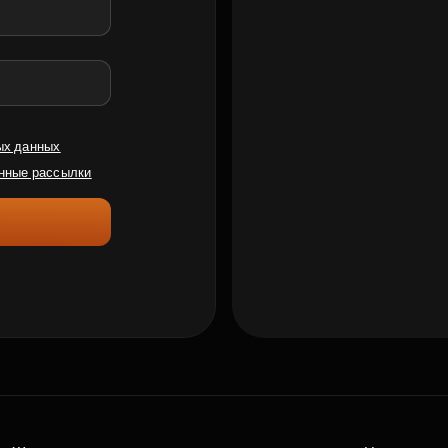
ых данных
нные рассылки