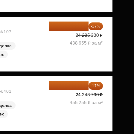
20 090 399 ₽
-17%
, №107
24 205 300 ₽
438 655 ₽ за м²
делка
ес
20 122 271 ₽
-17%
, №401
24 243 700 ₽
455 255 ₽ за м²
делка
ес