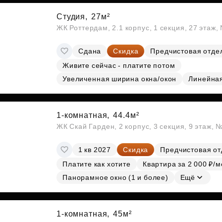
Студия,
27м²
ЖК Роттердам, 2.1 корпус, 1 секция, 27 этаж
Сдана
Скидка
Предчистовая отде
Живите сейчас - платите потом
Увеличенная ширина окна/окон
Линейна
1-комнатная,
44.4м²
ЖК Скай Гарден, 2 корпус, 3 секция, 9 этаж, 
1 кв 2027
Скидка
Предчистовая от
Платите как хотите
Квартира за 2 000 ₽/м
Панорамное окно (1 и более)
Ещё
1-комнатная,
45м²