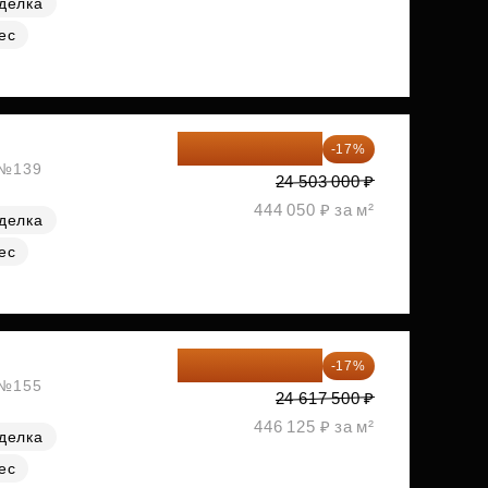
делка
ес
20 337 490 ₽
-17%
, №139
24 503 000 ₽
444 050 ₽ за м²
делка
ес
20 432 525 ₽
-17%
, №155
24 617 500 ₽
446 125 ₽ за м²
делка
ес