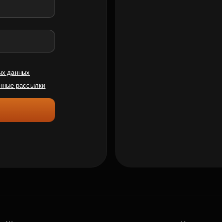
ых данных
нные рассылки