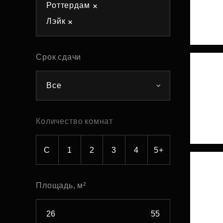
Роттердам
Рефинансирование
Лэйк
Срок сдачи
Все
Количество комнат
С
1
2
3
4
5+
Площадь, м²