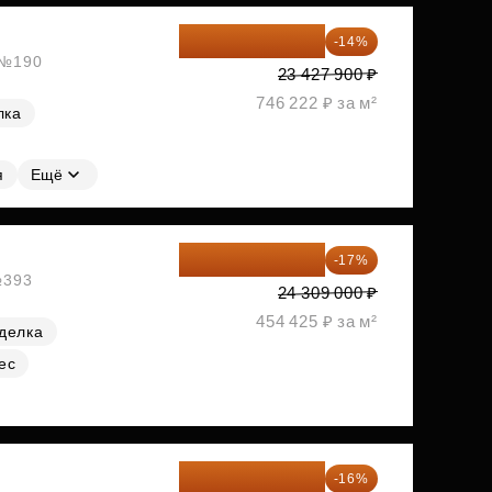
20 147 994 ₽
-14%
, №190
23 427 900 ₽
746 222 ₽ за м²
лка
я
Ещё
20 176 470 ₽
-17%
№393
24 309 000 ₽
454 425 ₽ за м²
делка
ес
20 260 800 ₽
-16%