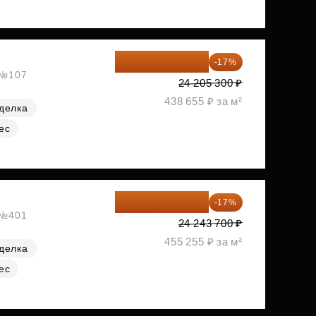
20 090 399 ₽
-17%
, №107
24 205 300 ₽
438 655 ₽ за м²
делка
ес
20 122 271 ₽
-17%
, №401
24 243 700 ₽
455 255 ₽ за м²
делка
ес