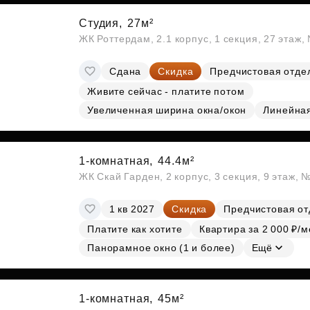
Студия,
27м²
ЖК Роттердам, 2.1 корпус, 1 секция, 27 этаж
Сдана
Скидка
Предчистовая отде
Живите сейчас - платите потом
Увеличенная ширина окна/окон
Линейна
1-комнатная,
44.4м²
ЖК Скай Гарден, 2 корпус, 3 секция, 9 этаж, 
1 кв 2027
Скидка
Предчистовая от
Платите как хотите
Квартира за 2 000 ₽/м
Панорамное окно (1 и более)
Ещё
1-комнатная,
45м²