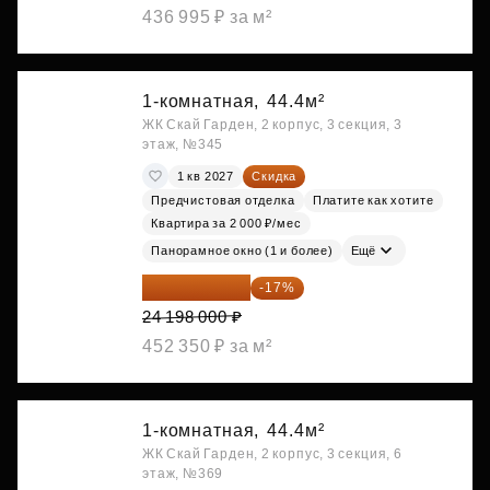
436 995 ₽ за м²
1-комнатная,
44.4м²
ЖК Скай Гарден, 2 корпус, 3 секция, 3
этаж, №345
1 кв 2027
Скидка
Предчистовая отделка
Платите как хотите
Квартира за 2 000 ₽/мес
Панорамное окно (1 и более)
Ещё
20 084 340 ₽
-17%
24 198 000 ₽
452 350 ₽ за м²
1-комнатная,
44.4м²
ЖК Скай Гарден, 2 корпус, 3 секция, 6
этаж, №369