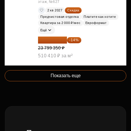
этаж, №627
2 кв 2027
Скидка
Предчистовая отделка
Платите как хотите
Квартира за 2 000 ₽/мес
Евроформат
Ещё
20 467 441 ₽
-14%
23 799 350 ₽
510 410 ₽ за м²
Показать еще