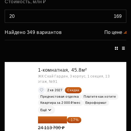
Стоимость, млн ₽
Найдено 349 вариантов
По цене
1-комнатная,
45.8м²
ЖК Скай Гарден, 3 корпус, 1 секция, 13
этаж, №91
2 кв 2027
Скидка
Предчистовая отделка
Платите как хотите
Квартира за 2 000 ₽/мес
Евроформат
Ещё
20 014 371 ₽
-17%
24 113 700 ₽