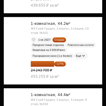
438 655 ₽ за м²
1-комнатная,
44.2м²
ЖК Скай Гарден, 2 корпус, 3 секция, 10
этаж, №401
1 кв 2027
Скидка
Предчистовая отделка
Платите как хотите
Квартира за 2 000 ₽/мес
Панорамное окно (1 и более)
Ещё
20 122 271 ₽
-17%
24 243 700 ₽
455 255 ₽ за м²
1-комнатная,
44.4м²
ЖК Скай Гарден, 2 корпус, 3 секция, 9
этаж, №393