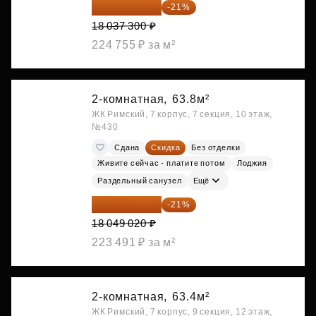
14 249 467 ₽
-21%
18 037 300 ₽
224 755 ₽ за м²
2-комнатная,
63.8м²
ЖК Римский, 7 корпус, 7 секция, 10 этаж,
№430
Сдана
Скидка
Без отделки
Живите сейчас - платите потом
Лоджия
Раздельный санузел
Ещё
14 258 726 ₽
-21%
18 049 020 ₽
223 491 ₽ за м²
2-комнатная,
63.4м²
ЖК Римский, 7 корпус, 9 секция, 12 этаж,