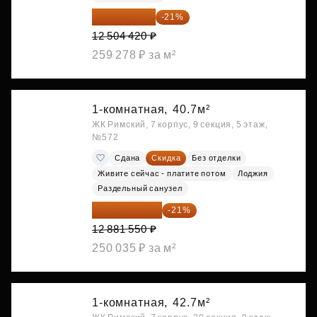
9 878 492 ₽
-21%
12 504 420 ₽
259 278 ₽ за м²
1-комнатная,
40.7м²
ЖК Римский, 7 корпус, 9 секция, 5 этаж,
№572
Сдана
Скидка
Без отделки
Живите сейчас - платите потом
Лоджия
Раздельный санузел
10 176 425 ₽
-21%
12 881 550 ₽
250 035 ₽ за м²
1-комнатная,
42.7м²