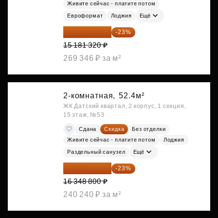
Живите сейчас - платите потом
Евроформат
Лоджия
Ещё
11 689 616 ₽
-23%
15 181 320 ₽
269 346 ₽ за м²
2-комнатная,
52.4м²
ЖК Датский квартал, 2 корпус, 1 секция,
15 этаж, №53
Сдана
Скидка
Без отделки
Живите сейчас - платите потом
Лоджия
Раздельный санузел
Ещё
12 588 576 ₽
-23%
16 348 800 ₽
240 240 ₽ за м²