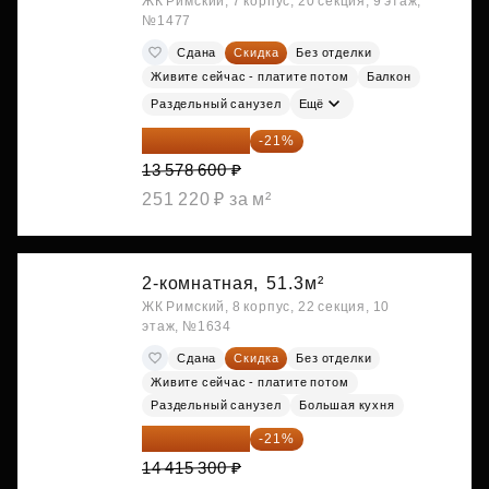
ЖК Римский, 7 корпус, 20 секция, 9 этаж,
№1477
Сдана
Скидка
Без отделки
Живите сейчас - платите потом
Балкон
Раздельный санузел
Ещё
10 727 094 ₽
-21%
13 578 600 ₽
251 220 ₽ за м²
2-комнатная,
51.3м²
ЖК Римский, 8 корпус, 22 секция, 10
этаж, №1634
Сдана
Скидка
Без отделки
Живите сейчас - платите потом
Раздельный санузел
Большая кухня
11 388 087 ₽
-21%
14 415 300 ₽