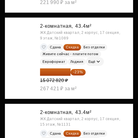
221 990 ₽ за м²
2-комнатная,
43.4м²
ЖК Датский квартал, 2 корпус, 17 секция,
9 этаж, №1089
Сдана
Скидка
Без отделки
Живите сейчас - платите потом
Евроформат
Лоджия
Ещё
11 606 071 ₽
-23%
15 072 820 ₽
267 421 ₽ за м²
2-комнатная,
43.4м²
ЖК Датский квартал, 2 корпус, 17 секция,
15 этаж, №1131
Сдана
Скидка
Без отделки