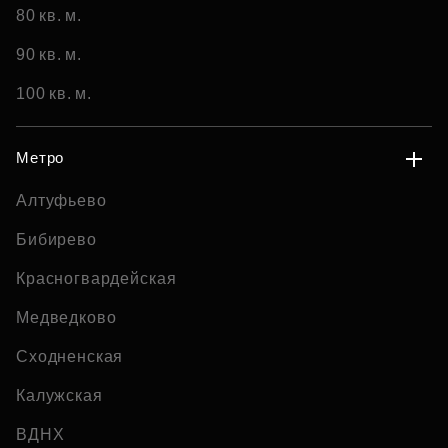
80 кв. м.
90 кв. м.
100 кв. м.
Метро
Алтуфьево
Бибирево
Красногвардейская
Медведково
Сходненская
Калужская
ВДНХ