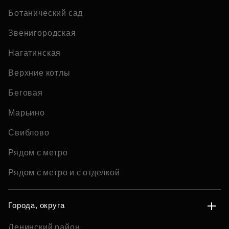
Ботанический сад
Звенигородская
Нагатинская
Верхние котлы
Беговая
Марьино
Свиблово
Рядом с метро
Рядом с метро и с отделкой
Города, округа
Ленинский район