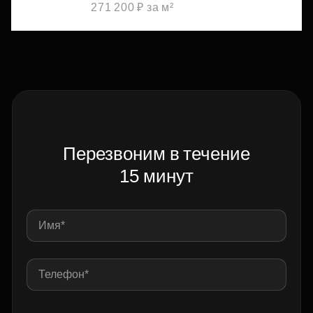
271 200 ₽ за м²
Перезвоним в течение
15 минут