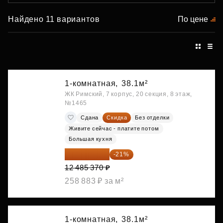
Найдено 11 вариантов
По цене
1-комнатная,
38.1м²
ЖК Римский, 7 корпус, 20 секция, 8 этаж,
№1465
Сдана
Скидка
Без отделки
Живите сейчас - платите потом
Большая кухня
9 863 442 ₽
-21%
12 485 370 ₽
258 883 ₽ за м²
1-комнатная,
38.1м²