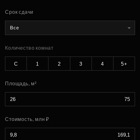
Срок сдачи
Все
Количество комнат
С
1
2
3
4
5+
Площадь, м²
Стоимость, млн ₽