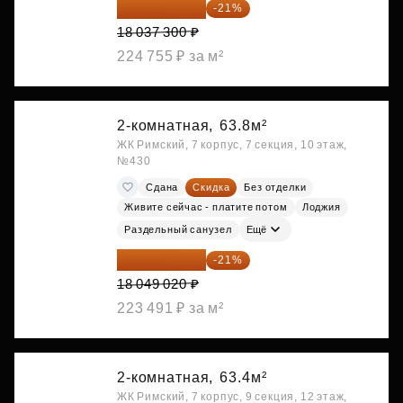
14 249 467 ₽
-21%
18 037 300 ₽
224 755 ₽ за м²
2-комнатная,
63.8м²
ЖК Римский, 7 корпус, 7 секция, 10 этаж,
№430
Сдана
Скидка
Без отделки
Живите сейчас - платите потом
Лоджия
Раздельный санузел
Ещё
14 258 726 ₽
-21%
18 049 020 ₽
223 491 ₽ за м²
2-комнатная,
63.4м²
ЖК Римский, 7 корпус, 9 секция, 12 этаж,