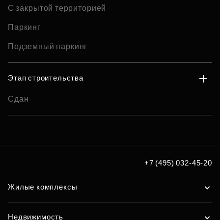
С закрытой территорией
Паркинг
Подземный паркинг
Этап строительства
Сдан
+7 (495) 032-45-20
Жилые комплексы
Недвижимость