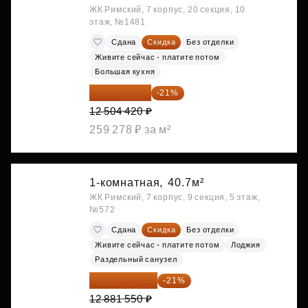
ЖК Римский, 7 корпус, 20 секция, 10
этаж, №1481
Сдана
Скидка
Без отделки
Живите сейчас - платите потом
Большая кухня
9 878 492 ₽
-21%
12 504 420 ₽
259 278 ₽ за м²
1-комнатная,
40.7м²
ЖК Римский, 7 корпус, 9 секция, 5 этаж,
№572
Сдана
Скидка
Без отделки
Живите сейчас - платите потом
Лоджия
Раздельный санузел
10 176 425 ₽
-21%
12 881 550 ₽