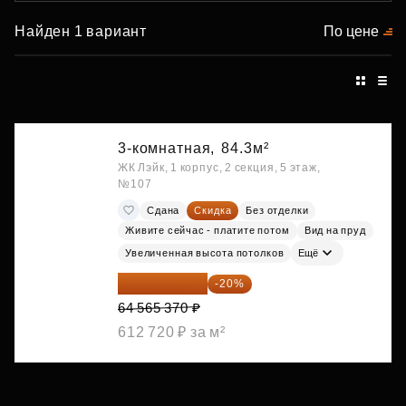
Найден 1 вариант
По цене
3-комнатная,
84.3м²
ЖК Лэйк, 1 корпус, 2 секция, 5 этаж,
№107
Сдана
Скидка
Без отделки
Живите сейчас - платите потом
Вид на пруд
Увеличенная высота потолков
Ещё
51 652 296 ₽
-20%
64 565 370 ₽
612 720 ₽ за м²