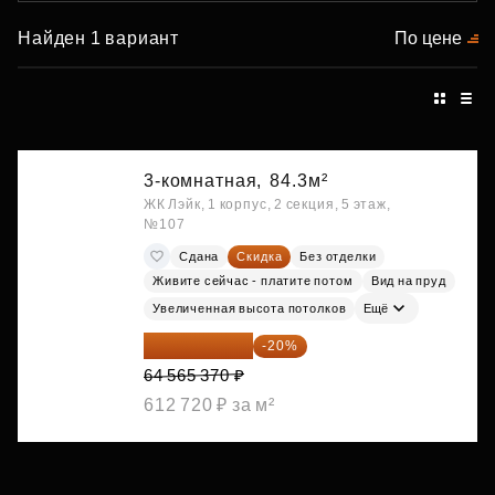
Найден 1 вариант
По цене
3-комнатная,
84.3м²
ЖК Лэйк, 1 корпус, 2 секция, 5 этаж,
№107
Сдана
Скидка
Без отделки
Живите сейчас - платите потом
Вид на пруд
Увеличенная высота потолков
Ещё
51 652 296 ₽
-20%
64 565 370 ₽
612 720 ₽ за м²