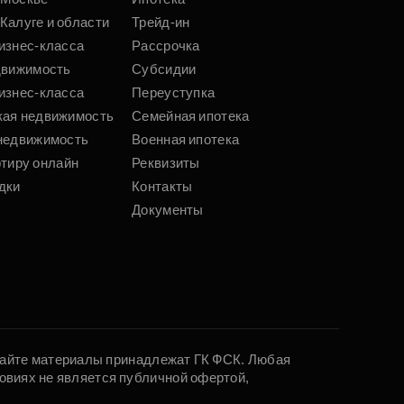
Калуге и области
Трейд-ин
изнес-класса
Рассрочка
движимость
Субсидии
изнес-класса
Переуступка
кая недвижимость
Семейная ипотека
недвижимость
Военная ипотека
ртиру онлайн
Реквизиты
дки
Контакты
Документы
 сайте материалы принадлежат ГК ФСК. Любая
овиях не является публичной офертой,