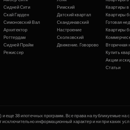
Сидней Сити
Римский
Квартиры в 
Скай Гарден
Датский квартал
Квартиры б
Симоновский Вал
Скандинавский
Готовая не
Архитектор
Настроение
Квартиры б
Роттердам
Сколковский
Коммерчес
Сидней Прайм
Движение. Говорово
Вторичная 
Режиссер
Купить ква
Акции и ски
Статьи
5) и еще 38 ипотечных программ. Все права на публикуемые на
т исключительно информационный характер и ни при каких усл