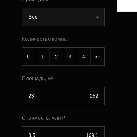
Рефинансирование
Все
Количество комнат
С
1
2
3
4
5+
Площадь, м²
Стоимость, млн ₽