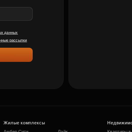
ых данных
нные рассылки
Жилые комплексы
Недвижим
Амбер Сити
Лэйк
Квартиры в