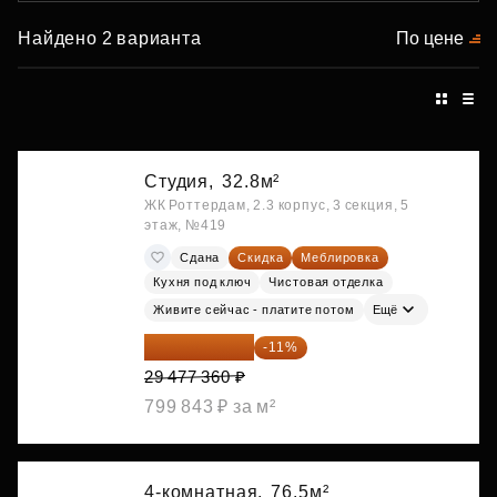
Найдено 2 варианта
По цене
Студия,
32.8м²
ЖК Роттердам, 2.3 корпус, 3 секция, 5
этаж, №419
Сдана
Скидка
Меблировка
Кухня под ключ
Чистовая отделка
Живите сейчас - платите потом
Ещё
26 234 850 ₽
-11%
29 477 360 ₽
799 843 ₽ за м²
4-комнатная,
76.5м²