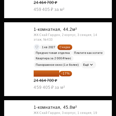
24 464 700 ₽
459 405 ₽ за м²
1-комнатная,
44.2м²
ЖК Скай Гарден, 2 корпус, 3 секция, 14
этаж, №433
1 кв 2027
Скидка
Предчистовая отделка
Платите как хотите
Квартира за 2 000 ₽/мес
Панорамное окно (1 и более)
Ещё
20 305 701 ₽
-17%
24 464 700 ₽
459 405 ₽ за м²
1-комнатная,
45.8м²
ЖК Скай Гарден, 3 корпус, 1 секция, 19