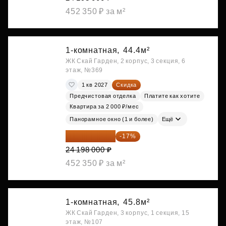
452 350 ₽ за м²
1-комнатная,
44.4м²
ЖК Скай Гарден, 2 корпус, 3 секция, 6
этаж, №369
1 кв 2027
Скидка
Предчистовая отделка
Платите как хотите
Квартира за 2 000 ₽/мес
Панорамное окно (1 и более)
Ещё
20 084 340 ₽
-17%
24 198 000 ₽
452 350 ₽ за м²
1-комнатная,
45.8м²
ЖК Скай Гарден, 3 корпус, 1 секция, 15
этаж, №107