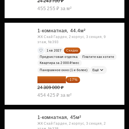
24 243 700 ₽
455 255 ₽ за м²
1-комнатная,
44.4м²
ЖК Скай Гарден, 2 корпус, 3 секция, 9
этаж, №393
1 кв 2027
Скидка
Предчистовая отделка
Платите как хотите
Квартира за 2 000 ₽/мес
Панорамное окно (1 и более)
Ещё
20 176 470 ₽
-17%
24 309 000 ₽
454 425 ₽ за м²
1-комнатная,
45м²
ЖК Скай Гарден, 2 корпус, 3 секция, 2
этаж, №338