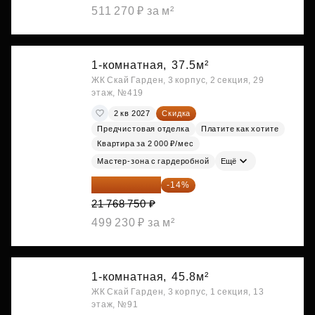
511 270 ₽ за м²
1-комнатная,
37.5м²
ЖК Скай Гарден, 3 корпус, 2 секция, 29
этаж, №419
2 кв 2027
Скидка
Предчистовая отделка
Платите как хотите
Квартира за 2 000 ₽/мес
Мастер-зона с гардеробной
Ещё
18 721 125 ₽
-14%
21 768 750 ₽
499 230 ₽ за м²
1-комнатная,
45.8м²
ЖК Скай Гарден, 3 корпус, 1 секция, 13
этаж, №91