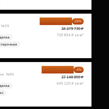
25 441 000 ₽
-26%
, №59
34 379 730 ₽
700 854 ₽ за м²
делка
стирочная
26 062 848 ₽
-4%
таж, №96
27 148 800 ₽
645 120 ₽ за м²
делка
ес