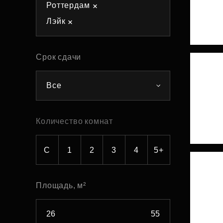
Роттердам
Рефинансирование
Лэйк
Срок сдачи
Все
Количество комнат
С
1
2
3
4
5+
Площадь, м²