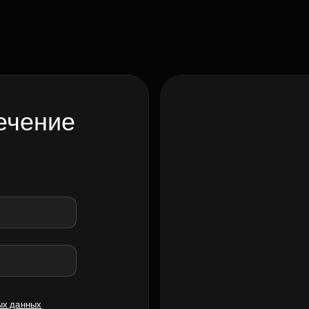
ечение
ых данных