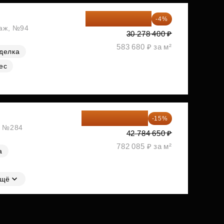
29 067 264 ₽
-4%
таж, №94
30 278 400 ₽
583 680 ₽ за м²
делка
ес
36 366 953 ₽
-15%
ж, №284
42 784 650 ₽
782 085 ₽ за м²
а
щё