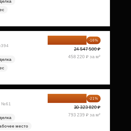
делка
ес
20 619 900 ₽
-16%
№394
24 547 500 ₽
458 220 ₽ за м²
делка
ес
23 955 818 ₽
-21%
, №61
30 323 820 ₽
793 239 ₽ за м²
делка
абочее место