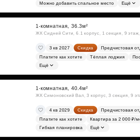
Можно добавить спальное место
Ещё
1-комнатная,
36.3м²
ЖК Сидней Сити, 6.1 корпус, 1 секция, 9 этаж
3 кв 2027
Скидка
Предчистовая от
Платите как хотите
Тёплая лоджия
По
Ещё
1-комнатная,
40.4м²
ЖК Симоновский Вал, 3 корпус, 3 секция, 9 э
4 кв 2029
Скидка
Предчистовая от
Платите как хотите
Квартира за 2 000 ₽/м
Гибкая планировка
Ещё