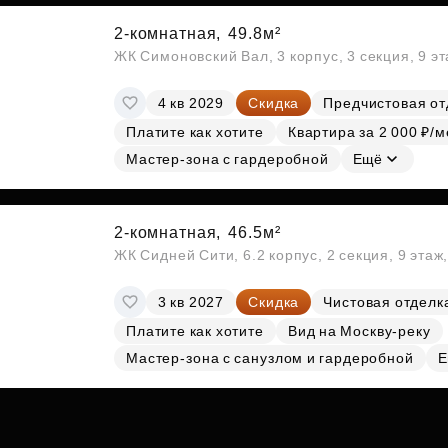
2-комнатная,
49.8м²
ЖК Симоновский Вал, 3 корпус, 3 секция, 9 э
4 кв 2029
Скидка
Предчистовая от
Платите как хотите
Квартира за 2 000 ₽/м
Мастер-зона с гардеробной
Ещё
2-комнатная,
46.5м²
ЖК Сидней Сити, 6.2 корпус, 2 секция, 9 эта
3 кв 2027
Скидка
Чистовая отделк
Платите как хотите
Вид на Москву-реку
Мастер-зона с санузлом и гардеробной
Е