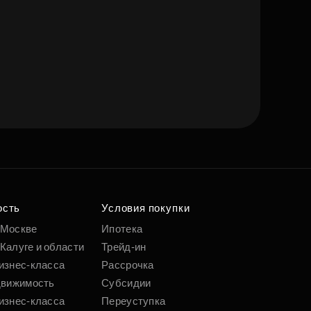
ость
Условия покупки
 Москве
Ипотека
Калуге и области
Трейд-ин
изнес-класса
Рассрочка
движимость
Субсидии
изнес-класса
Переуступка