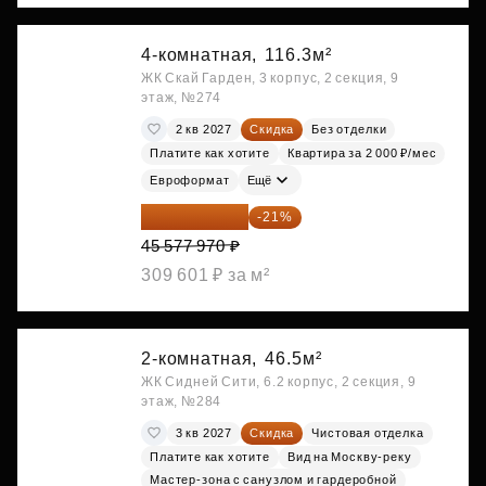
4-комнатная,
116.3м²
ЖК Скай Гарден, 3 корпус, 2 секция, 9
этаж, №274
2 кв 2027
Скидка
Без отделки
Платите как хотите
Квартира за 2 000 ₽/мес
Евроформат
Ещё
36 006 596 ₽
-21%
45 577 970 ₽
309 601 ₽ за м²
2-комнатная,
46.5м²
ЖК Сидней Сити, 6.2 корпус, 2 секция, 9
этаж, №284
3 кв 2027
Скидка
Чистовая отделка
Платите как хотите
Вид на Москву-реку
Мастер-зона с санузлом и гардеробной