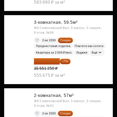
583 680 ₽ за м²
3-комнатная,
59.5м²
ЖК Симоновский Вал, 3 корпус, 3 секция,
9 этаж, №86
2 кв 2030
Скидка
Предчистовая отделка
Платите как хотите
Квартира за 2 000 ₽/мес
Лоджия
Ещё
33 062 663 ₽
-7%
35 551 250 ₽
555 675 ₽ за м²
2-комнатная,
57м²
ЖК Симоновский Вал, 3 корпус, 3 секция,
9 этаж, №91
2 кв 2030
Скидка