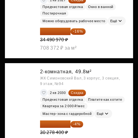
Предчистовая отделка
Окно в ванной
Постирочная
Можно оборудовать рабочее место
Ещё
28 972 415 ₽
-16%
34 490 970 ₽
708 372 ₽ за м²
2-комнатная,
49.8м²
ЖК Симоновский Вал, 3 корпус, 3 секция,
9 этаж, №94
2 кв 2030
Скидка
Предчистовая отделка
Платите как хотите
Квартира за 2 000 ₽/мес
Мастер-зона с гардеробной
Ещё
29 067 264 ₽
-4%
30 278 400 ₽