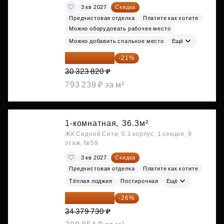
3 кв 2027
Скидка
Предчистовая отделка
Платите как хотите
Можно оборудовать рабочее место
Можно добавить спальное место
Ещё
23 955 818 ₽
-21%
30 323 820 ₽
793 239 ₽ за м²
1-комнатная,
36.3м²
ЖК Сидней Сити, 6.1 корпус, 1 секция, 9
этаж, №59
3 кв 2027
Скидка
Предчистовая отделка
Платите как хотите
Тёплая лоджия
Постирочная
Ещё
25 441 000 ₽
-26%
34 379 730 ₽