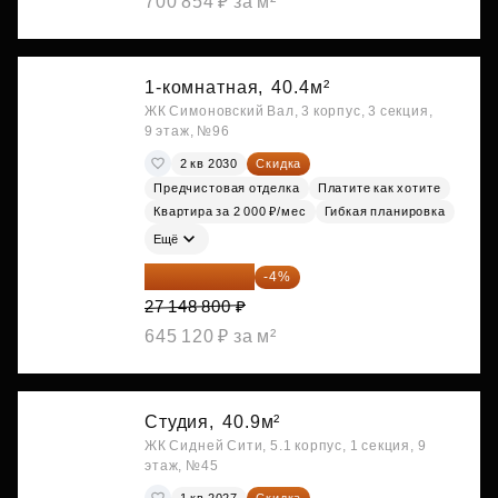
700 854 ₽ за м²
1-комнатная,
40.4м²
ЖК Симоновский Вал, 3 корпус, 3 секция,
9 этаж, №96
2 кв 2030
Скидка
Предчистовая отделка
Платите как хотите
Квартира за 2 000 ₽/мес
Гибкая планировка
Ещё
26 062 848 ₽
-4%
27 148 800 ₽
645 120 ₽ за м²
Студия,
40.9м²
ЖК Сидней Сити, 5.1 корпус, 1 секция, 9
этаж, №45
1 кв 2027
Скидка