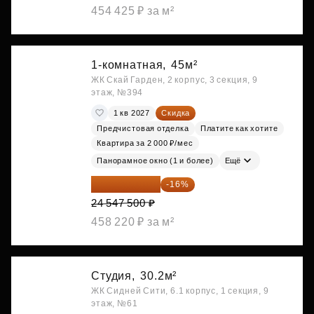
454 425 ₽ за м²
1-комнатная,
45м²
ЖК Скай Гарден, 2 корпус, 3 секция, 9
этаж, №394
1 кв 2027
Скидка
Предчистовая отделка
Платите как хотите
Квартира за 2 000 ₽/мес
Панорамное окно (1 и более)
Ещё
20 619 900 ₽
-16%
24 547 500 ₽
458 220 ₽ за м²
Студия,
30.2м²
ЖК Сидней Сити, 6.1 корпус, 1 секция, 9
этаж, №61