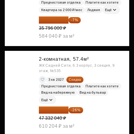
Предчистовая отделка
Платите как хотите
Квартира за 2 000 ₽/мес
Лоджия
Ещё
33 290 280 ₽
-7%
35 796 000 ₽
584 040 ₽ за м²
2-комнатная,
57.4м²
ЖК Сидней Сити, 6.3 корпус, 3 секция, 9
этаж, №535
3 кв 2027
Скидка
Предчистовая отделка
Платите как хотите
Вид на набережную
Вид на бульвар
Ещё
35 025 710 ₽
-26%
47 332 040 ₽
610 204 ₽ за м²