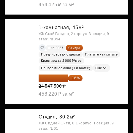
454 425 ₽ за м²
1-комнатная,
45м²
ЖК Скай Гарден, 2 корпус, 3 секция, 9
этаж, №394
1 кв 2027
Скидка
Предчистовая отделка
Платите как хотите
Квартира за 2 000 ₽/мес
Панорамное окно (1 и более)
Ещё
20 619 900 ₽
-16%
24 547 500 ₽
458 220 ₽ за м²
Студия,
30.2м²
ЖК Сидней Сити, 6.1 корпус, 1 секция, 9
этаж, №61