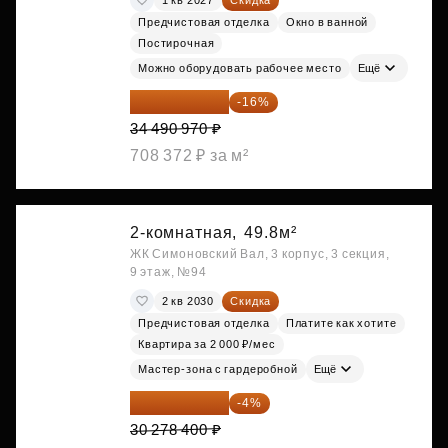
Предчистовая отделка
Окно в ванной
Постирочная
Можно оборудовать рабочее место
Ещё
28 972 415 ₽
-16%
34 490 970 ₽
708 372 ₽ за м²
2-комнатная,
49.8м²
ЖК Симоновский Вал, 3 корпус, 3 секция,
9 этаж, №94
2 кв 2030
Скидка
Предчистовая отделка
Платите как хотите
Квартира за 2 000 ₽/мес
Мастер-зона с гардеробной
Ещё
29 067 264 ₽
-4%
30 278 400 ₽