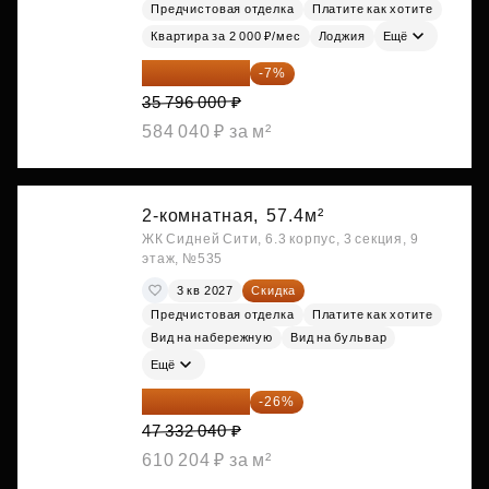
Предчистовая отделка
Платите как хотите
Квартира за 2 000 ₽/мес
Лоджия
Ещё
33 290 280 ₽
-7%
35 796 000 ₽
584 040 ₽ за м²
2-комнатная,
57.4м²
ЖК Сидней Сити, 6.3 корпус, 3 секция, 9
этаж, №535
3 кв 2027
Скидка
Предчистовая отделка
Платите как хотите
Вид на набережную
Вид на бульвар
Ещё
35 025 710 ₽
-26%
47 332 040 ₽
610 204 ₽ за м²