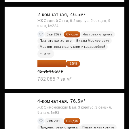
2-комнатная,
46.5м²
ЖК Сидней Сити, 6.2 корпус, 2 секция, 9
этаж, №284
3 кв 2027
Скидка
Чистовая отделка
Платите как хотите
Вид на Москву-реку
Мастер-зона с санузлом и гардеробной
Ещё
36 366 953 ₽
-15%
42 784 650 ₽
782 085 ₽ за м²
4-комнатная,
76.5м²
ЖК Симоновский Вал, 3 корпус, 3 секция,
9 этаж, №92
2 кв 2030
Скидка
Предчистовая отделка
Платите как хотите