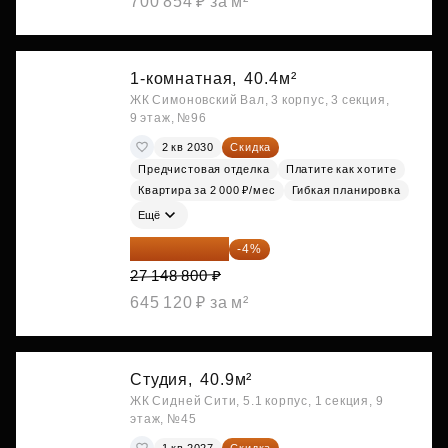
700 854 ₽ за м²
1-комнатная,
40.4м²
ЖК Симоновский Вал, 3 корпус, 3 секция,
9 этаж, №96
2 кв 2030
Скидка
Предчистовая отделка
Платите как хотите
Квартира за 2 000 ₽/мес
Гибкая планировка
Ещё
26 062 848 ₽
-4%
27 148 800 ₽
645 120 ₽ за м²
Студия,
40.9м²
ЖК Сидней Сити, 5.1 корпус, 1 секция, 9
этаж, №45
1 кв 2027
Скидка