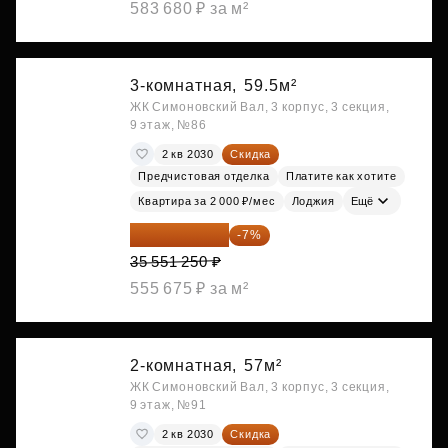
583 680 ₽ за м²
3-комнатная,
59.5м²
ЖК Симоновский Вал, 3 корпус, 3 секция,
9 этаж, №86
2 кв 2030
Скидка
Предчистовая отделка
Платите как хотите
Квартира за 2 000 ₽/мес
Лоджия
Ещё
33 062 663 ₽
-7%
35 551 250 ₽
555 675 ₽ за м²
2-комнатная,
57м²
ЖК Симоновский Вал, 3 корпус, 3 секция,
9 этаж, №91
2 кв 2030
Скидка