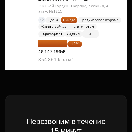
ЖК Скай Гарден, 1 корпус, 7 секция, 4
этаж, №1215
Сдана
Скидка
Предчистовая отделка
Живите сейчас - платите потом
Евроформат
Лоджия
Ещё
38 999 224 ₽
-19%
48 147 190 ₽
354 861 ₽ за м²
Перезвоним в течение
15 минут