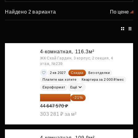
Найдено 2 варианта
По цене
4-комнатная,
116.3м²
ЖК Скай Гарден, 3 корпус, 2 секция, 4
этаж, №239
2 кв 2027
Скидка
Без отделки
Платите как хотите
Квартира за 2 000 ₽/мес
Евроформат
Ещё
35 271 580 ₽
-21%
44 647 570 ₽
303 281 ₽ за м²
4-комнатная,
109.9м²