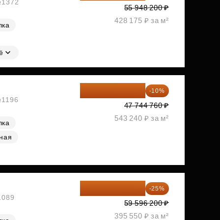
 №1372
55 948 200 ₽
428 175 ₽ за м²
лка
ё
42 970 284 ₽
-10%
№1196
47 744 760 ₽
543 240 ₽ за м²
лка
ная
44 697 150 ₽
-25%
1089
59 596 200 ₽
395 550 ₽ за м²