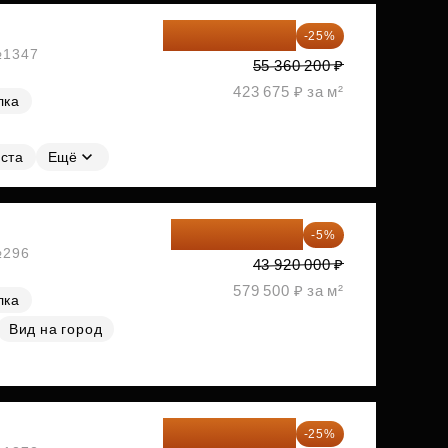
41 520 150 ₽
-25%
 №1347
55 360 200 ₽
423 675 ₽ за м²
лка
ста
Ещё
41 724 000 ₽
-5%
№296
43 920 000 ₽
579 500 ₽ за м²
лка
Вид на город
41 961 150 ₽
-25%