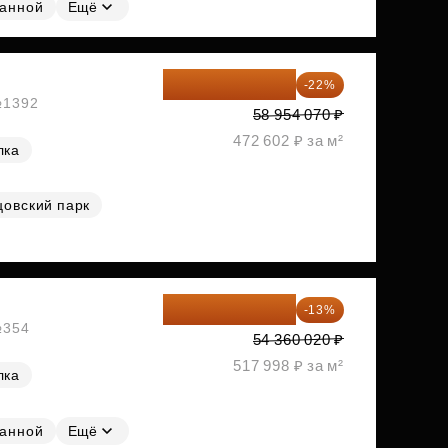
ванной
Ещё
45 984 175 ₽
-22%
 №1392
58 954 070 ₽
472 602 ₽ за м²
лка
цовский парк
47 293 217 ₽
-13%
№354
54 360 020 ₽
517 998 ₽ за м²
лка
ванной
Ещё