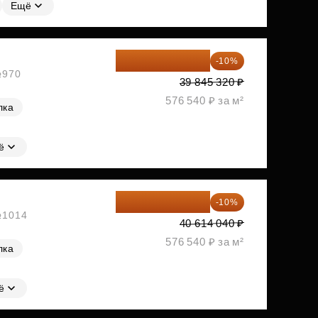
Ещё
35 860 788 ₽
-10%
№970
39 845 320 ₽
576 540 ₽ за м²
лка
ё
36 552 636 ₽
-10%
 №1014
40 614 040 ₽
576 540 ₽ за м²
лка
ё