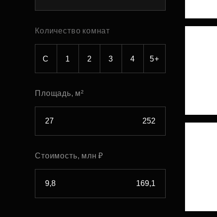
Рефинансирование
Количество комнат
С
1
2
3
4
5+
Площадь, м²
Стоимость, млн ₽