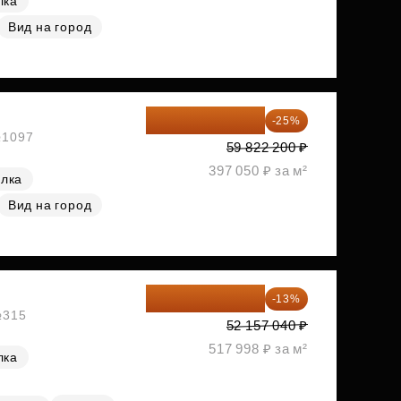
лка
Вид на город
44 866 650 ₽
-25%
№1097
59 822 200 ₽
397 050 ₽ за м²
елка
Вид на город
45 376 625 ₽
-13%
№315
52 157 040 ₽
517 998 ₽ за м²
лка