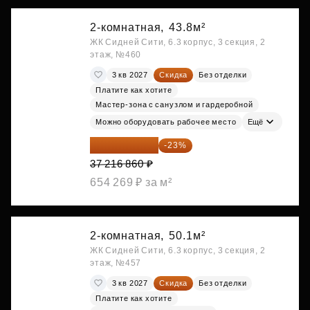
2-комнатная,
43.8м²
ЖК Сидней Сити, 6.3 корпус, 3 секция, 2
этаж, №460
3 кв 2027
Скидка
Без отделки
Платите как хотите
Мастер-зона с санузлом и гардеробной
Можно оборудовать рабочее место
Ещё
28 656 982 ₽
-23%
37 216 860 ₽
654 269 ₽ за м²
2-комнатная,
50.1м²
ЖК Сидней Сити, 6.3 корпус, 3 секция, 2
этаж, №457
3 кв 2027
Скидка
Без отделки
Платите как хотите