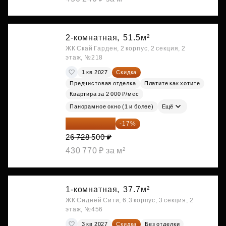
2-комнатная,
51.5м²
ЖК Скай Гарден, 2 корпус, 2 секция, 2
этаж, №218
1 кв 2027
Скидка
Предчистовая отделка
Платите как хотите
Квартира за 2 000 ₽/мес
Панорамное окно (1 и более)
Ещё
22 184 655 ₽
-17%
26 728 500 ₽
430 770 ₽ за м²
1-комнатная,
37.7м²
ЖК Сидней Сити, 6.3 корпус, 3 секция, 2
этаж, №456
3 кв 2027
Скидка
Без отделки