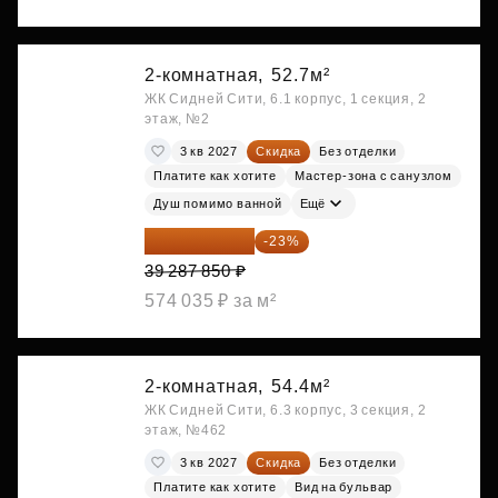
2-комнатная,
52.7м²
ЖК Сидней Сити, 6.1 корпус, 1 секция, 2
этаж, №2
3 кв 2027
Скидка
Без отделки
Платите как хотите
Мастер-зона с санузлом
Душ помимо ванной
Ещё
30 251 645 ₽
-23%
39 287 850 ₽
574 035 ₽ за м²
2-комнатная,
54.4м²
ЖК Сидней Сити, 6.3 корпус, 3 секция, 2
этаж, №462
3 кв 2027
Скидка
Без отделки
Платите как хотите
Вид на бульвар