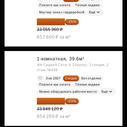
Платите как хотите
Тёплая лоджия
Мастер-зона с гардеробной
Ещё
24 791 520 ₽
-25%
33 055 360 ₽
657 600 ₽ за м²
1-комнатная,
39.6м²
ЖК Сидней Сити, 6.3 корпус, 3 секция, 2
этаж, №458
3 кв 2027
Скидка
Без отделки
Платите как хотите
Тёплая лоджия
Можно оборудовать рабочее место
Ещё
25 909 052 ₽
-23%
33 648 120 ₽
654 269 ₽ за м²