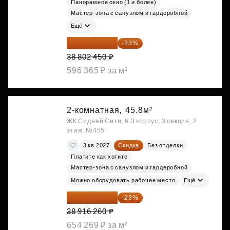
Панорамное окно (1 и более)
Мастер-зона с санузлом и гардеробной
Ещё
29 877 887 ₽
-23%
38 802 450 ₽
596 365 ₽ за м²
2-комнатная,
45.8м²
ЖК Сидней Сити, 6.3 корпус, 3 секция, 2
этаж, №455
3 кв 2027
Скидка
Без отделки
Платите как хотите
Мастер-зона с санузлом и гардеробной
Можно оборудовать рабочее место
Ещё
29 965 520 ₽
-23%
38 916 260 ₽
654 269 ₽ за м²