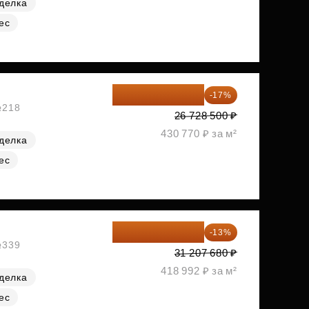
делка
ес
22 184 655 ₽
-17%
№218
26 728 500 ₽
430 770 ₽ за м²
делка
ес
27 150 682 ₽
-13%
№339
31 207 680 ₽
418 992 ₽ за м²
делка
ес