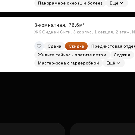
Панорамное окно (1 и более)
Ещё
3-комнатная,
76.6м²
ЖК Сидней Сити, 3 корпус, 1 секция, 2 этаж, 
Сдана
Скидка
Предчистовая отде
Живите сейчас - платите потом
Лоджия
Мастер-зона с гардеробной
Ещё