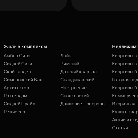
Жилые комплексы
Недвижим
Амбер Сити
Лэйк
Квартиры в
Сидней Сити
Римский
Квартиры в 
Скай Гарден
Датский квартал
Квартиры б
Симоновский Вал
Скандинавский
Готовая не
Архитектор
Настроение
Квартиры б
Роттердам
Сколковский
Коммерчес
Сидней Прайм
Движение. Говорово
Вторичная 
Режиссер
Купить ква
Акции и ски
Статьи