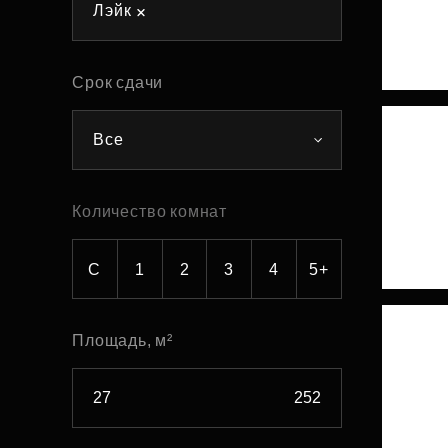
Лэйк
Рефинансирование
Срок сдачи
Все
Количество комнат
С
1
2
3
4
5+
Площадь, м²