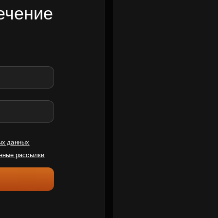
ечение
ых данных
нные рассылки