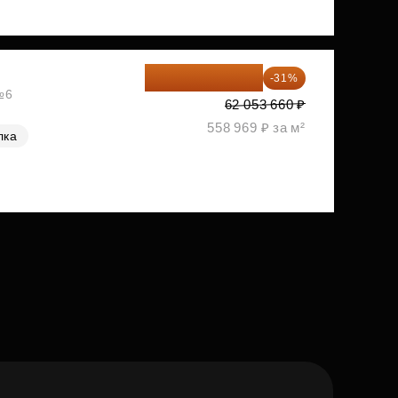
42 817 025 ₽
-31%
№6
62 053 660 ₽
558 969 ₽ за м²
лка