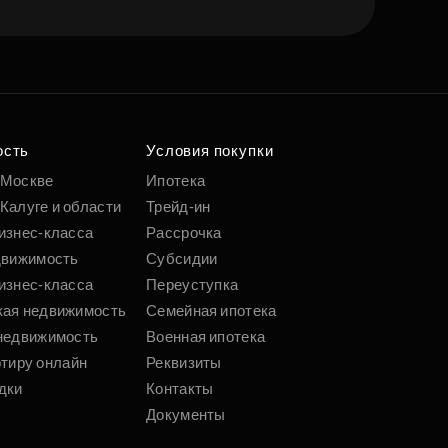
ость
Условия покупки
 Москве
Ипотека
Калуге и области
Трейд-ин
изнес-класса
Рассрочка
движимость
Субсидии
изнес-класса
Переуступка
кая недвижимость
Семейная ипотека
недвижимость
Военная ипотека
ртиру онлайн
Реквизиты
дки
Контакты
Документы