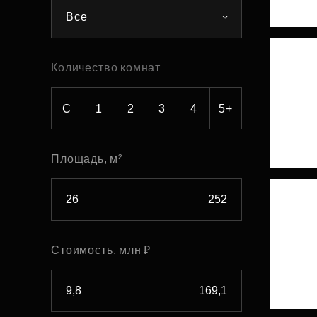
Все
Рефинансирование
Количество комнат
С
1
2
3
4
5+
Площадь, м²
Стоимость, млн ₽