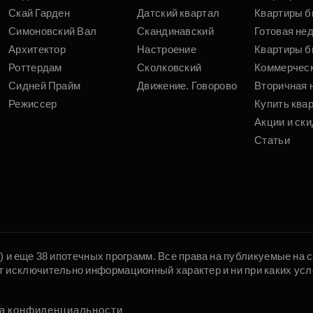
Скай Гарден
Датский квартал
Квартиры б
Симоновский Вал
Скандинавский
Готовая не
Архитектор
Настроение
Квартиры б
Роттердам
Сколковский
Коммерчес
Сидней Прайм
Движение. Говорово
Вторичная 
Режиссер
Купить ква
Акции и ски
Статьи
5) и еще 38 ипотечных программ. Все права на публикуемые на
т исключительно информационный характер и ни при каких усл
а конфиденциальности