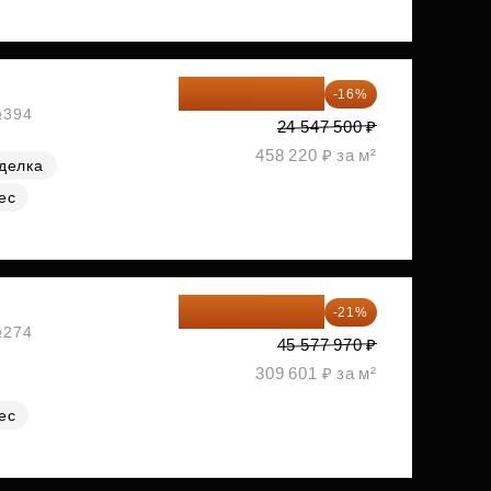
20 619 900 ₽
-16%
№394
24 547 500 ₽
458 220 ₽ за м²
делка
ес
36 006 596 ₽
-21%
№274
45 577 970 ₽
309 601 ₽ за м²
ес