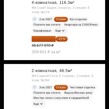
4-комнатная,
116.3м²
ЖК Скай Гарден, 3 корпус, 2 секция, 9
этаж, №274
2 кв 2027
Скидка
Без отделки
Платите как хотите
Квартира за 2 000 ₽/мес
Евроформат
Ещё
36 006 596 ₽
-21%
45 577 970 ₽
309 601 ₽ за м²
2-комнатная,
46.5м²
ЖК Сидней Сити, 6.2 корпус, 2 секция, 9
этаж, №284
3 кв 2027
Скидка
Чистовая отделка
Платите как хотите
Вид на Москву-реку
Мастер-зона с санузлом и гардеробной
Ещё