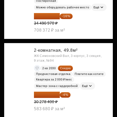
Постирочная
Можно оборудовать рабочее место
Ещё
28 972 415 ₽
-16%
34 490 970 ₽
708 372 ₽ за м²
2-комнатная,
49.8м²
ЖК Симоновский Вал, 3 корпус, 3 секция,
9 этаж, №94
2 кв 2030
Скидка
Предчистовая отделка
Платите как хотите
Квартира за 2 000 ₽/мес
Мастер-зона с гардеробной
Ещё
29 067 264 ₽
-4%
30 278 400 ₽
583 680 ₽ за м²