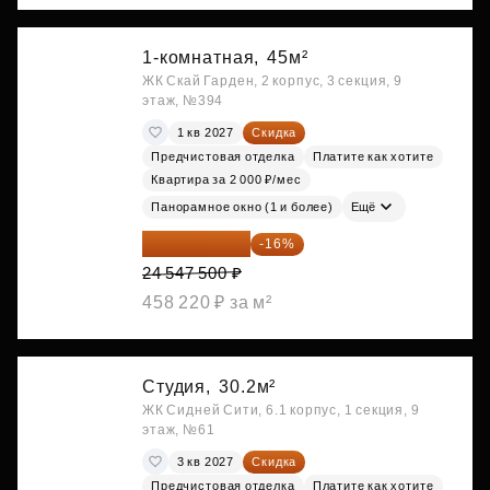
1-комнатная,
45м²
ЖК Скай Гарден, 2 корпус, 3 секция, 9
этаж, №394
1 кв 2027
Скидка
Предчистовая отделка
Платите как хотите
Квартира за 2 000 ₽/мес
Панорамное окно (1 и более)
Ещё
20 619 900 ₽
-16%
24 547 500 ₽
458 220 ₽ за м²
Студия,
30.2м²
ЖК Сидней Сити, 6.1 корпус, 1 секция, 9
этаж, №61
3 кв 2027
Скидка
Предчистовая отделка
Платите как хотите