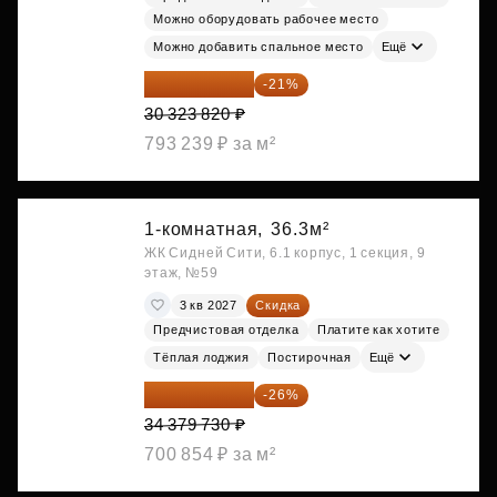
Можно оборудовать рабочее место
Можно добавить спальное место
Ещё
23 955 818 ₽
-21%
30 323 820 ₽
793 239 ₽ за м²
1-комнатная,
36.3м²
ЖК Сидней Сити, 6.1 корпус, 1 секция, 9
этаж, №59
3 кв 2027
Скидка
Предчистовая отделка
Платите как хотите
Тёплая лоджия
Постирочная
Ещё
25 441 000 ₽
-26%
34 379 730 ₽
700 854 ₽ за м²