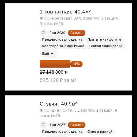
1-комнатная,
40.4м²
ЖК Симоновский Вал, 3 корпус, 3 секция,
9 этаж, №96
2 кв 2030
Скидка
Предчистовая отделка
Платите как хотите
Квартира за 2 000 ₽/мес
Гибкая планировка
Ещё
26 062 848 ₽
-4%
27 148 800 ₽
645 120 ₽ за м²
Студия,
40.9м²
ЖК Сидней Сити, 5.1 корпус, 1 секция, 9
этаж, №45
1 кв 2027
Скидка
Предчистовая отделка
Окно в ванной