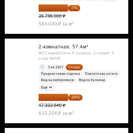
33 290 280 ₽
-7%
35 796 000 ₽
584 040 ₽ за м²
2-комнатная,
57.4м²
ЖК Сидней Сити, 6.3 корпус, 3 секция, 9
этаж, №535
3 кв 2027
Скидка
Предчистовая отделка
Платите как хотите
Вид на набережную
Вид на бульвар
Ещё
35 025 710 ₽
-26%
47 332 040 ₽
610 204 ₽ за м²