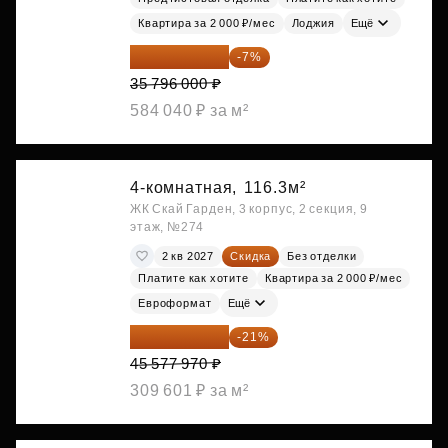
Квартира за 2 000 ₽/мес
Лоджия
Ещё
33 290 280 ₽
-7%
35 796 000 ₽
584 040 ₽ за м²
4-комнатная,
116.3м²
ЖК Скай Гарден, 3 корпус, 2 секция, 9
этаж, №274
2 кв 2027
Скидка
Без отделки
Платите как хотите
Квартира за 2 000 ₽/мес
Евроформат
Ещё
36 006 596 ₽
-21%
45 577 970 ₽
309 601 ₽ за м²