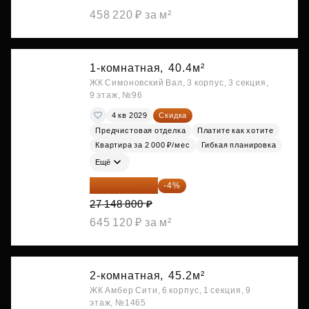
458 220 ₽ за м²
1-комнатная,
40.4м²
ЖК Симоновский Вал, 3 корпус, 3 секция,
9 этаж, №96
4 кв 2029
Скидка
Предчистовая отделка
Платите как хотите
Квартира за 2 000 ₽/мес
Гибкая планировка
Ещё
26 062 848 ₽
-4%
27 148 800 ₽
645 120 ₽ за м²
2-комнатная,
45.2м²
ЖК Амбер Сити, 6 корпус, 1 секция, 9
этаж, №1465