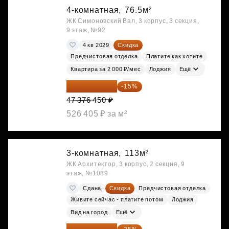
4-комнатная,
76.5м²
ЖК Симоновский Вал, 3 корпус, 3 секция,
9 этаж, №92
4 кв 2029
Скидка
Предчистовая отделка
Платите как хотите
Квартира за 2 000 ₽/мес
Лоджия
Ещё
40 269 983 ₽
-15%
47 376 450 ₽
526 405 ₽ за м²
3-комнатная,
113м²
ЖК Архитектор, 3 корпус, 2 секция, 9
этаж, №1089
Сдана
Скидка
Предчистовая отделка
Живите сейчас - платите потом
Лоджия
Вид на город
Ещё