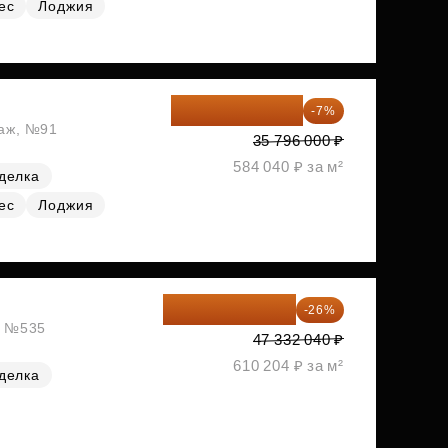
ес
Лоджия
33 290 280 ₽
-7%
таж, №91
35 796 000 ₽
584 040 ₽ за м²
делка
ес
Лоджия
35 025 710 ₽
-26%
ж, №535
47 332 040 ₽
610 204 ₽ за м²
делка