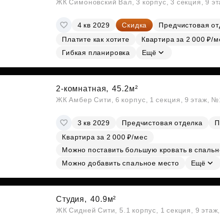
ЖК Симоновский Вал, 3 корпус, 3 секция, 9 э
4 кв 2029
Скидка
Предчистовая от
Платите как хотите
Квартира за 2 000 ₽/м
Гибкая планировка
Ещё
2-комнатная,
45.2м²
ЖК Амбер Сити, 6 корпус, 1 секция, 9 этаж, 
3 кв 2029
Предчистовая отделка
П
Квартира за 2 000 ₽/мес
Можно поставить большую кровать в спальн
Можно добавить спальное место
Ещё
Студия,
40.9м²
ЖК Сидней Сити, 5.1 корпус, 1 секция, 9 этаж