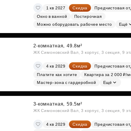
1 кв 2027
Скидка
Предчистовая от
Окно в ванной
Постирочная
Можно оборудовать рабочее место
Ещё
2-комнатная,
49.8м²
ЖК Симоновский Вал, 3 корпус, 3 секция, 9 э
4 кв 2029
Скидка
Предчистовая от
Платите как хотите
Квартира за 2 000 ₽/м
Мастер-зона с гардеробной
Ещё
3-комнатная,
59.5м²
ЖК Симоновский Вал, 3 корпус, 3 секция, 9 э
4 кв 2029
Скидка
Предчистовая от