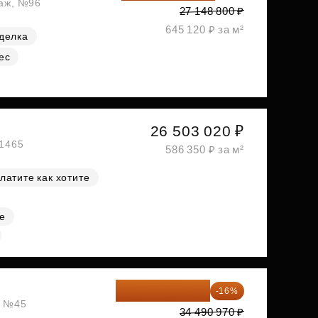
таж, №96
27 148 800 ₽
645 120 ₽ за м²
делка
ес
26 503 020 ₽
№1465
586 350 ₽ за м²
латите как хотите
е
28 972 415 ₽
-16%
, №45
34 490 970 ₽