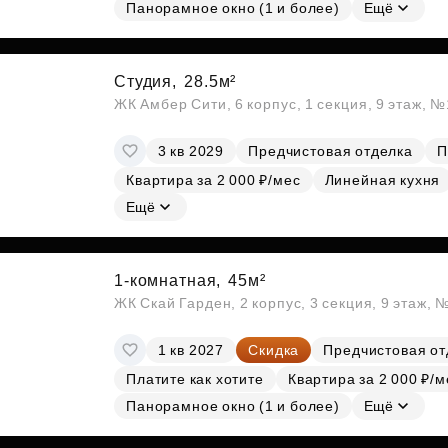
Субсидии
Панорамное окно (1 и более)
Ещё
Студия,
28.5м²
ЖК Амбер Сити, 6 корпус, 1 секция, 9 этаж, 
3 кв 2029
Предчистовая отделка
П
Квартира за 2 000 ₽/мес
Линейная кухня
Ещё
1-комнатная,
45м²
ЖК Скай Гарден, 2 корпус, 3 секция, 9 этаж, 
1 кв 2027
Скидка
Предчистовая от
Платите как хотите
Квартира за 2 000 ₽/м
Панорамное окно (1 и более)
Ещё