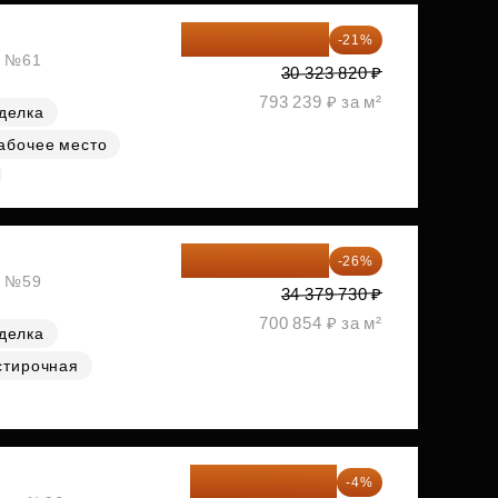
23 955 818 ₽
-21%
, №61
30 323 820 ₽
793 239 ₽ за м²
делка
абочее место
25 441 000 ₽
-26%
, №59
34 379 730 ₽
700 854 ₽ за м²
делка
стирочная
26 062 848 ₽
-4%