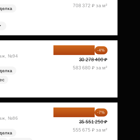
708 372 ₽ за м²
делка
29 067 264 ₽
-4%
таж, №94
30 278 400 ₽
583 680 ₽ за м²
делка
ес
33 062 663 ₽
-7%
таж, №86
35 551 250 ₽
555 675 ₽ за м²
делка