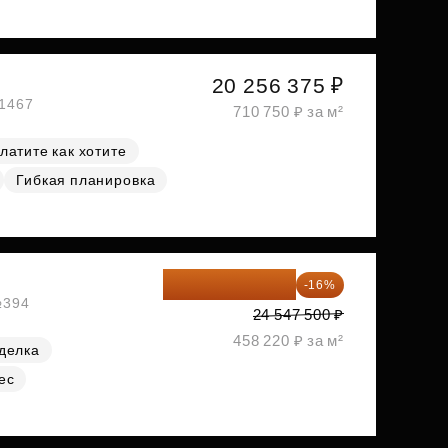
20 256 375 ₽
№1467
710 750 ₽ за м²
латите как хотите
Гибкая планировка
20 619 900 ₽
-16%
№394
24 547 500 ₽
458 220 ₽ за м²
делка
ес