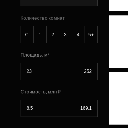
Рефинансирование
Количество комнат
С
1
2
3
4
5+
Площадь, м²
Стоимость, млн ₽