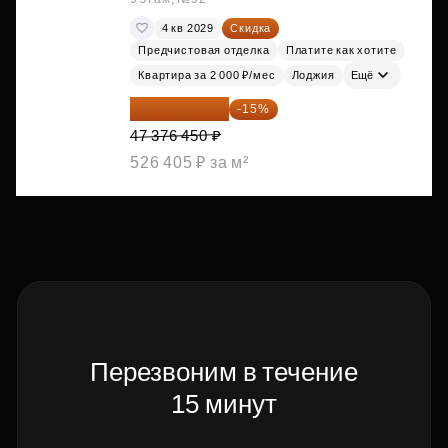
4 кв 2029
Скидка
Предчистовая отделка
Платите как хотите
Квартира за 2 000 ₽/мес
Лоджия
Ещё
40 269 983 ₽
-15%
47 376 450 ₽
526 405 ₽ за м²
Перезвоним в течение
15 минут