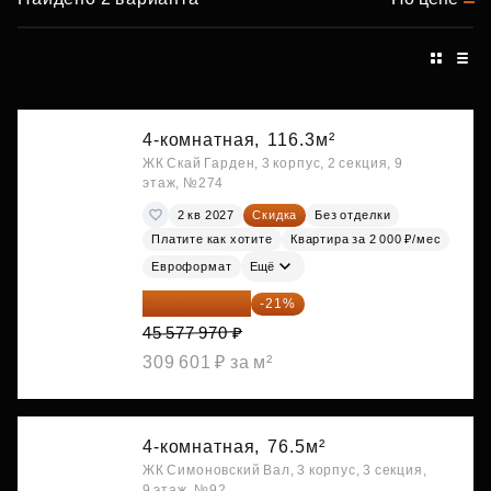
4-комнатная,
116.3м²
ЖК Скай Гарден, 3 корпус, 2 секция, 9
этаж, №274
2 кв 2027
Скидка
Без отделки
Платите как хотите
Квартира за 2 000 ₽/мес
Евроформат
Ещё
36 006 596 ₽
-21%
45 577 970 ₽
309 601 ₽ за м²
4-комнатная,
76.5м²
ЖК Симоновский Вал, 3 корпус, 3 секция,
9 этаж, №92