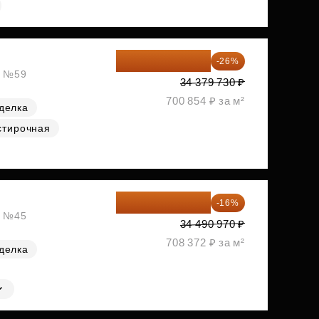
25 441 000 ₽
-26%
, №59
34 379 730 ₽
700 854 ₽ за м²
делка
стирочная
28 972 415 ₽
-16%
, №45
34 490 970 ₽
708 372 ₽ за м²
делка