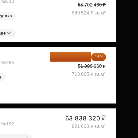
ж, №538
55 702 460 ₽
589 524 ₽ за м²
делка
щё
44 199 711 ₽
-15%
ж, №283
51 999 660 ₽
719 865 ₽ за м²
а
63 838 320 ₽
ж, №192
821 600 ₽ за м²