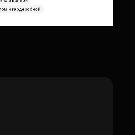
кно в ванной
лом и гардеробной