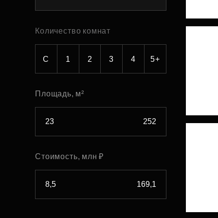
Рефинансирование
Количество комнат
С
1
2
3
4
5+
Площадь, м²
Стоимость, млн ₽