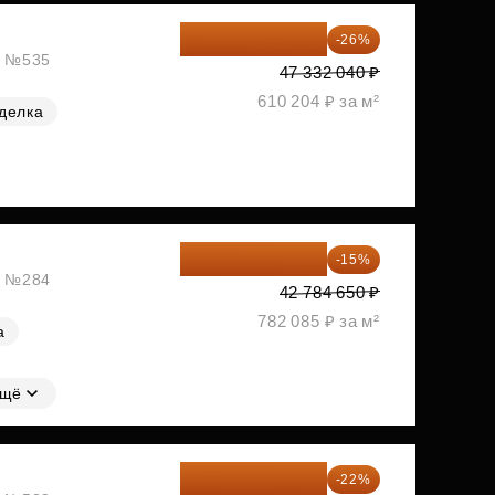
35 025 710 ₽
-26%
ж, №535
47 332 040 ₽
610 204 ₽ за м²
делка
36 366 953 ₽
-15%
ж, №284
42 784 650 ₽
782 085 ₽ за м²
а
щё
43 447 919 ₽
-22%