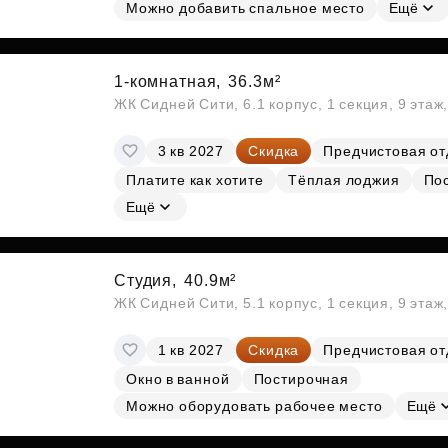
Субсидии
Можно добавить спальное место
Ещё
1-комнатная,
36.3м²
ЖК Сидней Сити, 6.1 корпус, 1 секция, 9 этаж
3 кв 2027
Скидка
Предчистовая от
Платите как хотите
Тёплая лоджия
По
Ещё
Студия,
40.9м²
ЖК Сидней Сити, 5.1 корпус, 1 секция, 9 этаж
1 кв 2027
Скидка
Предчистовая от
Окно в ванной
Постирочная
Можно оборудовать рабочее место
Ещё