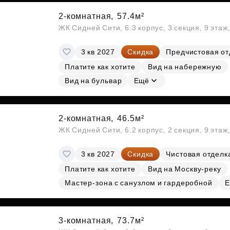
2-комнатная,
57.4м²
ЖК Сидней Сити, 6.3 корпус, 3 секция, 9 эта
3 кв 2027
Скидка
Предчистовая от
Платите как хотите
Вид на набережную
Вид на бульвар
Ещё
2-комнатная,
46.5м²
ЖК Сидней Сити, 6.2 корпус, 2 секция, 9 эта
3 кв 2027
Скидка
Чистовая отделк
Платите как хотите
Вид на Москву-реку
Мастер-зона с санузлом и гардеробной
Е
3-комнатная,
73.7м²