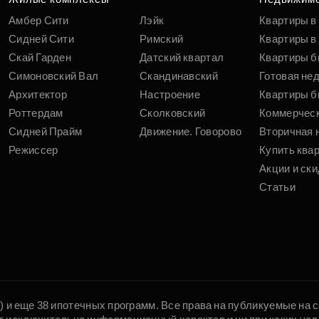
Амбер Сити
Лэйк
Квартиры в
Сидней Сити
Римский
Квартиры в 
Скай Гарден
Датский квартал
Квартиры б
Симоновский Вал
Скандинавский
Готовая не
Архитектор
Настроение
Квартиры б
Роттердам
Сколковский
Коммерчес
Сидней Прайм
Движение. Говорово
Вторичная 
Режиссер
Купить ква
Акции и ски
Статьи
5) и еще 38 ипотечных программ. Все права на публикуемые на