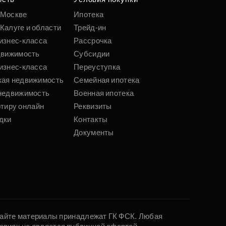
 Москве
Ипотека
Калуге и области
Трейд-ин
изнес-класса
Рассрочка
движимость
Субсидии
изнес-класса
Переуступка
кая недвижимость
Семейная ипотека
недвижимость
Военная ипотека
ртиру онлайн
Реквизиты
дки
Контакты
Документы
 сайте материалы принадлежат ГК ФСК. Любая