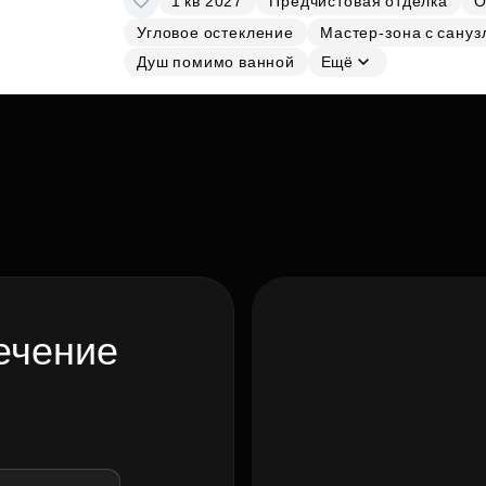
1 кв 2027
Предчистовая отделка
О
Угловое остекление
Мастер-зона с сануз
Душ помимо ванной
Ещё
ечение