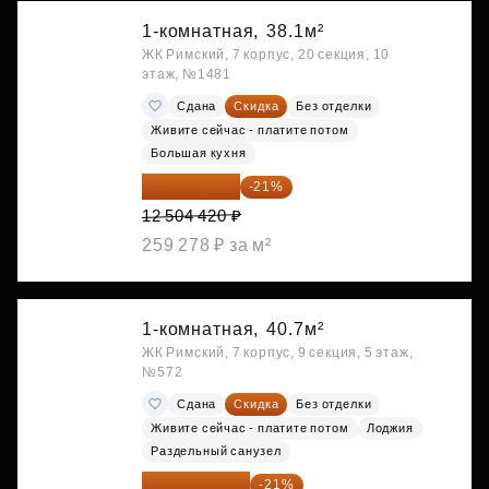
1-комнатная,
38.1м²
ЖК Римский, 7 корпус, 20 секция, 10
этаж, №1481
Сдана
Скидка
Без отделки
Живите сейчас - платите потом
Большая кухня
9 878 492 ₽
-21%
12 504 420 ₽
259 278 ₽ за м²
1-комнатная,
40.7м²
ЖК Римский, 7 корпус, 9 секция, 5 этаж,
№572
Сдана
Скидка
Без отделки
Живите сейчас - платите потом
Лоджия
Раздельный санузел
10 176 425 ₽
-21%