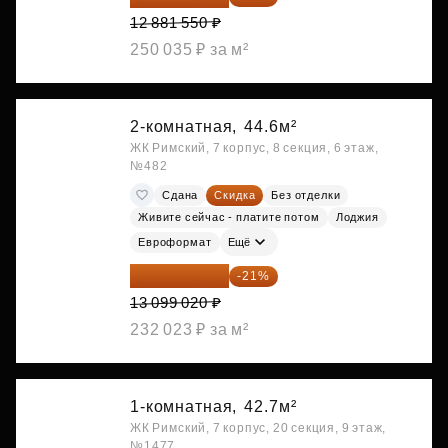
12 881 550 ₽
250 035 ₽ за м²
2-комнатная,
44.6м²
ЖК Римский, 7 корпус, 8 секция, 6 этаж,
№482
Сдана
Скидка
Без отделки
Живите сейчас - платите потом
Лоджия
Евроформат
Ещё
10 348 226 ₽
-21%
13 099 020 ₽
232 023 ₽ за м²
1-комнатная,
42.7м²
ЖК Римский, 7 корпус, 20 секция, 9 этаж,
№1477