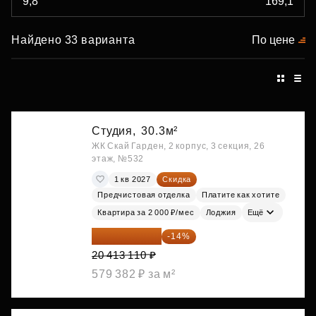
Найдено 33 варианта
По цене
Студия,
30.3м²
ЖК Скай Гарден, 2 корпус, 3 секция, 26
этаж, №532
1 кв 2027
Скидка
Предчистовая отделка
Платите как хотите
Квартира за 2 000 ₽/мес
Лоджия
Ещё
17 555 275 ₽
-14%
20 413 110 ₽
579 382 ₽ за м²