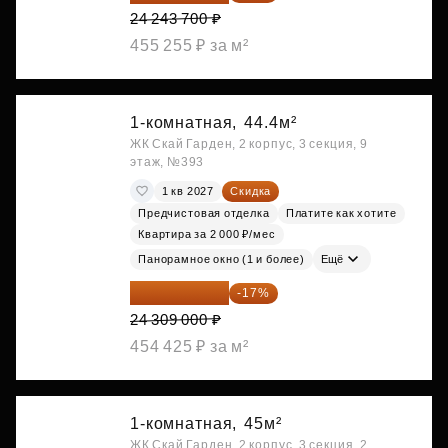
24 243 700 ₽
455 255 ₽ за м²
1-комнатная,
44.4м²
ЖК Скай Гарден, 2 корпус, 3 секция, 9
этаж, №393
1 кв 2027
Скидка
Предчистовая отделка
Платите как хотите
Квартира за 2 000 ₽/мес
Панорамное окно (1 и более)
Ещё
20 176 470 ₽
-17%
24 309 000 ₽
454 425 ₽ за м²
1-комнатная,
45м²
ЖК Скай Гарден, 2 корпус, 3 секция, 2