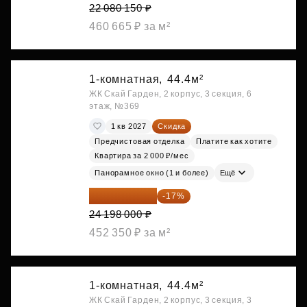
22 080 150 ₽
460 665 ₽ за м²
1-комнатная,
44.4м²
ЖК Скай Гарден, 2 корпус, 3 секция, 6
этаж, №369
1 кв 2027
Скидка
Предчистовая отделка
Платите как хотите
Квартира за 2 000 ₽/мес
Панорамное окно (1 и более)
Ещё
20 084 340 ₽
-17%
24 198 000 ₽
452 350 ₽ за м²
1-комнатная,
44.4м²
ЖК Скай Гарден, 2 корпус, 3 секция, 3