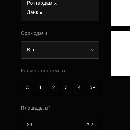
Роттердам
Рефинансирование
Лэйк
Срок сдачи
Все
Количество комнат
С
1
2
3
4
5+
Площадь, м²