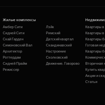
Жилые комплексы
Недвижим
Амбер Сити
Лэйк
Квартиры в
Сидней Сити
Римский
Квартиры в 
Скай Гарден
Датский квартал
Квартиры б
Симоновский Вал
Скандинавский
Готовая не
Архитектор
Настроение
Квартиры б
Роттердам
Сколковский
Коммерчес
Сидней Прайм
Движение. Говорово
Вторичная 
Режиссер
Купить ква
Акции и ски
Статьи