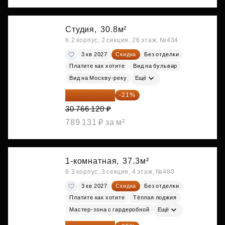
Студия,
30.8м²
6.2 корпус, 2 секция, 26 этаж, №434
3 кв 2027
Скидка
Без отделки
Платите как хотите
Вид на бульвар
Вид на Москву-реку
Ещё
24 305 235 ₽
-21%
30 766 120 ₽
789 131 ₽ за м²
1-комнатная,
37.3м²
6.3 корпус, 3 секция, 4 этаж, №480
3 кв 2027
Скидка
Без отделки
Платите как хотите
Тёплая лоджия
Мастер-зона с гардеробной
Ещё