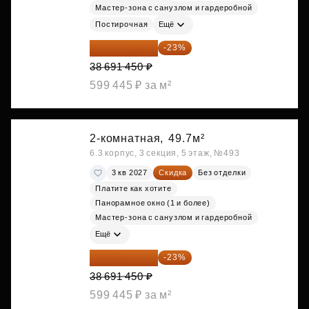
Мастер-зона с санузлом и гардеробной
Постирочная
Ещё
29 792 417 ₽
-23%
38 691 450 ₽
599 445 ₽ за м²
2-комнатная,
49.7м²
6.3 корпус, 3 секция, 5 этаж, №493
3 кв 2027
Скидка
Без отделки
Платите как хотите
Панорамное окно (1 и более)
Мастер-зона с санузлом и гардеробной
Ещё
29 792 417 ₽
-23%
38 691 450 ₽
599 445 ₽ за м²