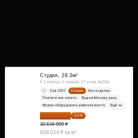
Студия,
29.3м²
6.1 корпус, 1 секция, 27 этаж, №204
3 кв 2027
Скидка
Без отделки
Платите как хотите
Вид на Москву-реку
Можно оборудовать рабочее место
Ещё
24 202 503 ₽
-21%
30 636 080 ₽
826 024 ₽ за м²