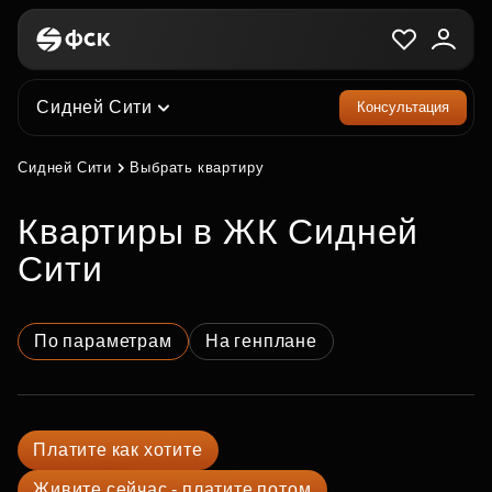
Сидней Сити
Консультация
Сидней Сити
Выбрать квартиру
квартиры в ЖК Сидней
Сити
По параметрам
На генплане
Платите как хотите
Живите сейчас - платите потом