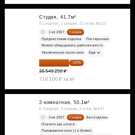
Студия,
41.7м²
5.1 корпус, 1 секция, 21 этаж, №115
1 кв 2027
Скидка
Предчистовая отделка
Постирочная
Можно оборудовать рабочее место
Увеличенное число окон
Ещё
29 861 370 ₽
-16%
35 549 250 ₽
716 100 ₽ за м²
2-комнатная,
50.1м²
6.3 корпус, 3 секция, 2 этаж, №457
3 кв 2027
Скидка
Без отделки
Платите как хотите
Панорамное окно (1 и более)