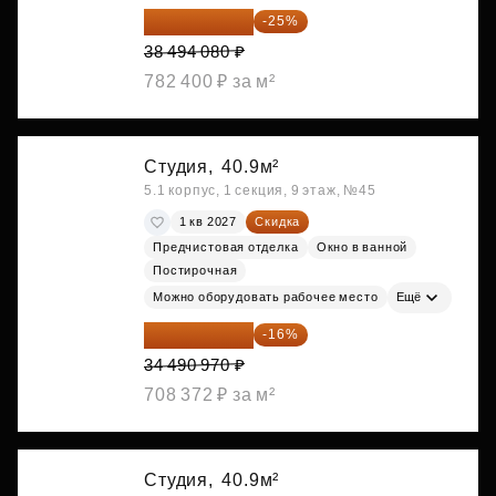
28 870 560 ₽
-25%
38 494 080 ₽
782 400 ₽ за м²
Студия,
40.9м²
5.1 корпус, 1 секция, 9 этаж, №45
1 кв 2027
Скидка
Предчистовая отделка
Окно в ванной
Постирочная
Можно оборудовать рабочее место
Ещё
28 972 415 ₽
-16%
34 490 970 ₽
708 372 ₽ за м²
Студия,
40.9м²