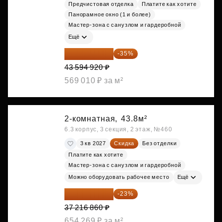
Предчистовая отделка
Платите как хотите
Панорамное окно (1 и более)
Мастер-зона с санузлом и гардеробной
Ещё
28 336 698 ₽
-35%
43 594 920 ₽
569 010 ₽ за м²
2-комнатная,
43.8м²
6.3 корпус, 3 секция, 2 этаж, №460
3 кв 2027
Скидка
Без отделки
Платите как хотите
Мастер-зона с санузлом и гардеробной
Можно оборудовать рабочее место
Ещё
28 656 982 ₽
-23%
37 216 860 ₽
654 269 ₽ за м²