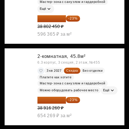
Мастер-зона с санузлом и гардеробной
Ещё
29 877 887 ₽
-23%
38 802 450 ₽
596 365 ₽ за м²
2-комнатная,
45.8м²
6.3 корпус, 3 секция, 2 этаж, №455
3 кв 2027
Скидка
Без отделки
Платите как хотите
Мастер-зона с санузлом и гардеробной
Можно оборудовать рабочее место
Ещё
29 965 520 ₽
-23%
38 916 260 ₽
654 269 ₽ за м²