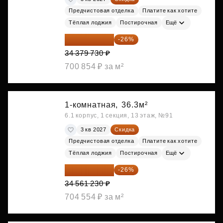
Предчистовая отделка
Платите как хотите
Тёплая лоджия
Постирочная
Ещё
25 441 000 ₽
-26%
34 379 730 ₽
700 854 ₽ за м²
1-комнатная,
36.3м²
6.1 корпус, 1 секция, 13 этаж, №91
3 кв 2027
Скидка
Предчистовая отделка
Платите как хотите
Тёплая лоджия
Постирочная
Ещё
25 575 310 ₽
-26%
34 561 230 ₽
704 554 ₽ за м²