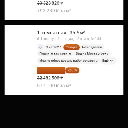
30 323 820 ₽
793 239 ₽ за м²
1-комнатная,
35.5м²
6.1 корпус, 1 секция, 18 этаж, №134
3 кв 2027
Скидка
Без отделки
Платите как хотите
Вид на Москву-реку
Можно оборудовать рабочее место
Ещё
24 037 050 ₽
-26%
32 482 500 ₽
677 100 ₽ за м²