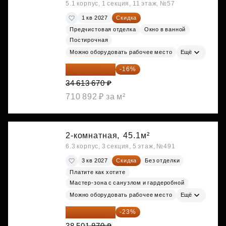
5.1 корпус, 1 секция, 11 этаж, №57
1 кв 2027
Скидка
Предчистовая отделка
Окно в ванной
Постирочная
Можно оборудовать рабочее место
Ещё
29 075 483 ₽
-16%
34 613 670 ₽
710 892 ₽ за м²
2-комнатная,
45.1м²
6.3 корпус, 3 секция, 5 этаж, №491
3 кв 2027
Скидка
Без отделки
Платите как хотите
Мастер-зона с санузлом и гардеробной
Можно оборудовать рабочее место
Ещё
29 646 440 ₽
-23%
38 501 870 ₽