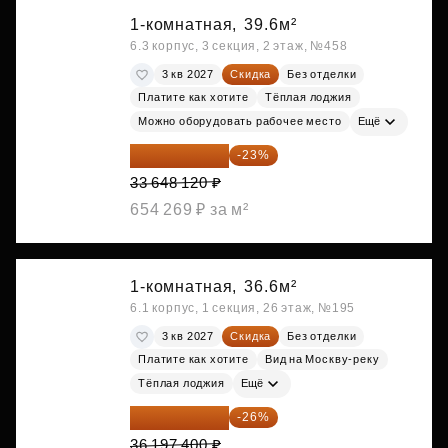
1-комнатная,
39.6м²
6.3 корпус, 3 секция, 2 этаж, №458
3 кв 2027
Скидка
Без отделки
Платите как хотите
Тёплая лоджия
Можно оборудовать рабочее место
Ещё
25 909 052 ₽
-23%
33 648 120 ₽
654 269 ₽ за м²
1-комнатная,
36.6м²
6.1 корпус, 1 секция, 26 этаж, №195
3 кв 2027
Скидка
Без отделки
Платите как хотите
Вид на Москву-реку
Тёплая лоджия
Ещё
26 786 076 ₽
-26%
36 197 400 ₽