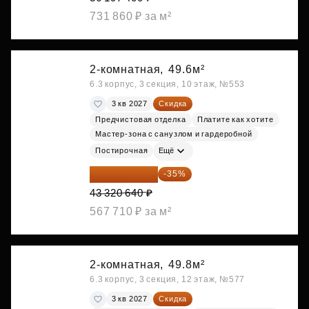
731 860 ₽ за м²
2-комнатная,
49.6м²
6.3 корпус, 3 секция, 10 этаж, №553
3 кв 2027
Скидка
Предчистовая отделка
Платите как хотите
Мастер-зона с санузлом и гардеробной
Постирочная
Ещё
28 158 416 ₽
-35%
43 320 640 ₽
567 710 ₽ за м²
2-комнатная,
49.8м²
6.3 корпус, 3 секция, 12 этаж, №577
3 кв 2027
Скидка