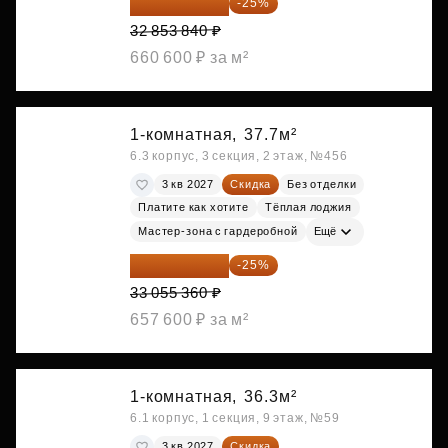
24 640 380 ₽
-25%
32 853 840 ₽
660 600 ₽ за м²
1-комнатная,
37.7м²
6.3 корпус, 3 секция, 2 этаж, №456
3 кв 2027
Скидка
Без отделки
Платите как хотите
Тёплая лоджия
Мастер-зона с гардеробной
Ещё
24 791 520 ₽
-25%
33 055 360 ₽
657 600 ₽ за м²
1-комнатная,
36.3м²
6.1 корпус, 1 секция, 9 этаж, №59
3 кв 2027
Скидка