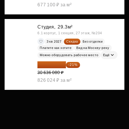
677 100 ₽ за м²
Студия,
29.3м²
6.1 корпус, 1 секция, 27 этаж, №204
3 кв 2027
Скидка
Без отделки
Платите как хотите
Вид на Москву-реку
Можно оборудовать рабочее место
Ещё
24 202 503 ₽
-21%
30 636 080 ₽
826 024 ₽ за м²