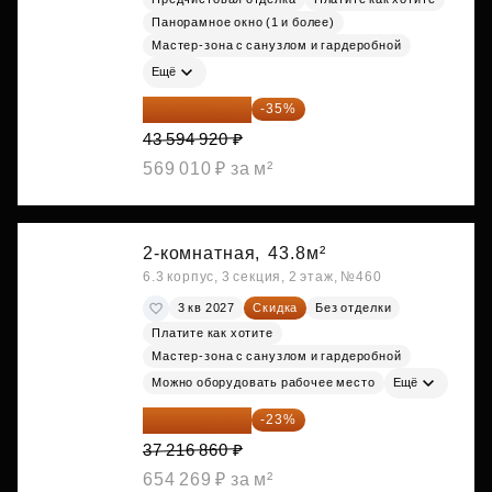
Панорамное окно (1 и более)
Мастер-зона с санузлом и гардеробной
Ещё
28 336 698 ₽
-35%
43 594 920 ₽
569 010 ₽ за м²
2-комнатная,
43.8м²
6.3 корпус, 3 секция, 2 этаж, №460
3 кв 2027
Скидка
Без отделки
Платите как хотите
Мастер-зона с санузлом и гардеробной
Можно оборудовать рабочее место
Ещё
28 656 982 ₽
-23%
37 216 860 ₽
654 269 ₽ за м²