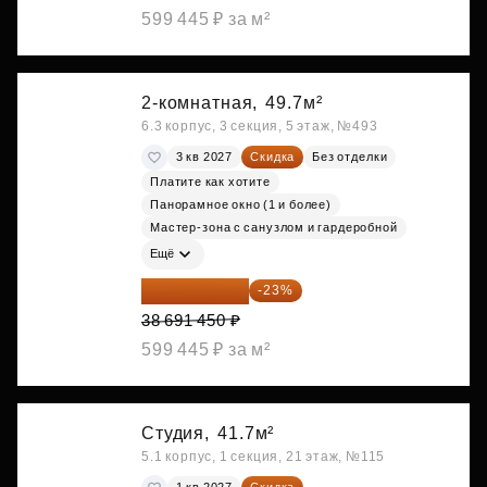
599 445 ₽ за м²
2-комнатная,
49.7м²
6.3 корпус, 3 секция, 5 этаж, №493
3 кв 2027
Скидка
Без отделки
Платите как хотите
Панорамное окно (1 и более)
Мастер-зона с санузлом и гардеробной
Ещё
29 792 417 ₽
-23%
38 691 450 ₽
599 445 ₽ за м²
Студия,
41.7м²
5.1 корпус, 1 секция, 21 этаж, №115