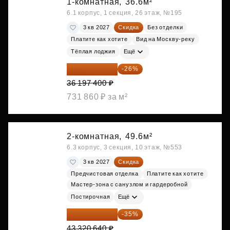
1-комнатная,
36.6м²
6.1 корпус, 1 секция, 26 этаж, №195
3 кв 2027
Скидка
Без отделки
Платите как хотите
Вид на Москву-реку
Тёплая лоджия
Ещё
26 786 076 ₽
-26%
36 197 400 ₽
731 860 ₽ за м²
2-комнатная,
49.6м²
6.3 корпус, 3 секция, 10 этаж, №553
3 кв 2027
Скидка
Предчистовая отделка
Платите как хотите
Мастер-зона с санузлом и гардеробной
Постирочная
Ещё
28 158 416 ₽
-35%
43 320 640 ₽