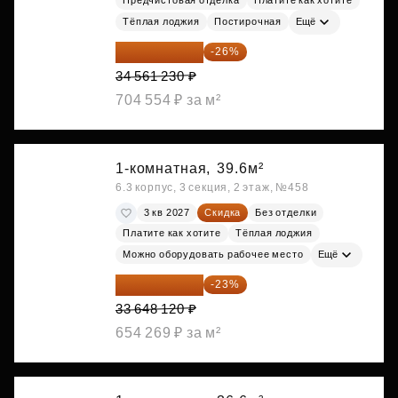
Тёплая лоджия
Постирочная
Ещё
25 575 310 ₽
-26%
34 561 230 ₽
704 554 ₽ за м²
1-комнатная,
39.6м²
6.3 корпус, 3 секция, 2 этаж, №458
3 кв 2027
Скидка
Без отделки
Платите как хотите
Тёплая лоджия
Можно оборудовать рабочее место
Ещё
25 909 052 ₽
-23%
33 648 120 ₽
654 269 ₽ за м²