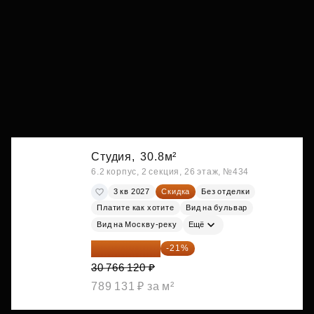
Студия,
30.8м²
6.2 корпус, 2 секция, 26 этаж, №434
3 кв 2027
Скидка
Без отделки
Платите как хотите
Вид на бульвар
Вид на Москву-реку
Ещё
24 305 235 ₽
-21%
30 766 120 ₽
789 131 ₽ за м²