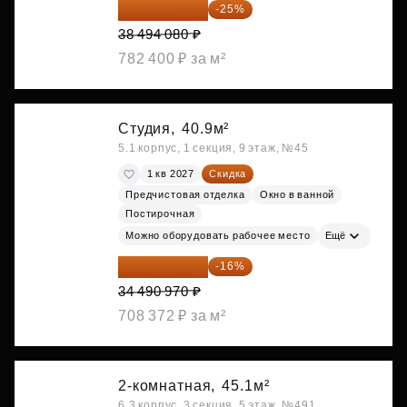
28 870 560 ₽
-25%
38 494 080 ₽
782 400 ₽ за м²
Студия,
40.9м²
5.1 корпус, 1 секция, 9 этаж, №45
1 кв 2027
Скидка
Предчистовая отделка
Окно в ванной
Постирочная
Можно оборудовать рабочее место
Ещё
28 972 415 ₽
-16%
34 490 970 ₽
708 372 ₽ за м²
2-комнатная,
45.1м²
6.3 корпус, 3 секция, 5 этаж, №491