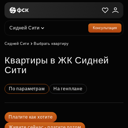
Сидней Сити
Консультация
Сидней Сити
Выбрать квартиру
квартиры в ЖК Сидней
Сити
По параметрам
На генплане
Платите как хотите
Живите сейчас - платите потом