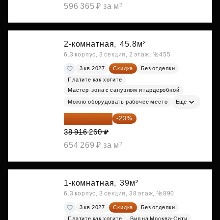
596 365 ₽ за м²
2-комнатная,
45.8м²
6.3 корпус, 3 секция, 2 этаж, №455
3 кв 2027
Скидка
Без отделки
Платите как хотите
Мастер-зона с санузлом и гардеробной
Можно оборудовать рабочее место
Ещё
29 965 520 ₽
-23%
38 916 260 ₽
654 269 ₽ за м²
1-комнатная,
39м²
6.3 корпус, 3 секция, 38 этаж, №890
3 кв 2027
Скидка
Без отделки
Платите как хотите
Вид на Москва-Сити