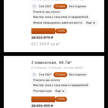
3 кв 2027
Скидка
Без отделки
Платите как хотите
Мастер-зона с санузлом и гардеробной
Можно оборудовать рабочее место
Ещё
29 646 440 ₽
-23%
38 501 870 ₽
657 349 ₽ за м²
2-комнатная,
49.7м²
6.3 корпус, 3 секция, 4 этаж, №481
3 кв 2027
Скидка
Без отделки
Платите как хотите
Мастер-зона с санузлом и гардеробной
Постирочная
Ещё
29 792 417 ₽
-23%
38 691 450 ₽