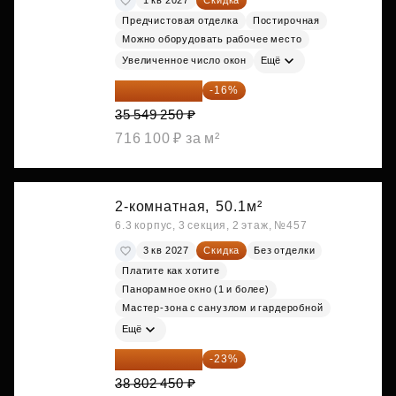
1 кв 2027
Скидка
Предчистовая отделка
Постирочная
Можно оборудовать рабочее место
Увеличенное число окон
Ещё
29 861 370 ₽
-16%
35 549 250 ₽
716 100 ₽ за м²
2-комнатная,
50.1м²
6.3 корпус, 3 секция, 2 этаж, №457
3 кв 2027
Скидка
Без отделки
Платите как хотите
Панорамное окно (1 и более)
Мастер-зона с санузлом и гардеробной
Ещё
29 877 887 ₽
-23%
38 802 450 ₽