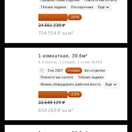
Тёплая лоджия
Постирочная
Ещё
25 575 310 ₽
-26%
34 561 230 ₽
704 554 ₽ за м²
1-комнатная,
39.6м²
6.3 корпус, 3 секция, 2 этаж, №458
3 кв 2027
Скидка
Без отделки
Платите как хотите
Тёплая лоджия
Можно оборудовать рабочее место
Ещё
25 909 052 ₽
-23%
33 648 120 ₽
654 269 ₽ за м²