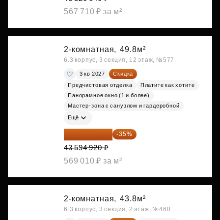
567 710 ₽ за м²
2-комнатная,
49.8м²
6.3 корпус, 3 секция, 12 этаж, №577
3 кв 2027
Скидка
Предчистовая отделка
Платите как хотите
Панорамное окно (1 и более)
Мастер-зона с санузлом и гардеробной
Ещё
28 336 698 ₽
-35%
43 594 920 ₽
569 010 ₽ за м²
2-комнатная,
43.8м²
6.3 корпус, 3 секция, 2 этаж, №460