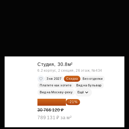
Студия,
30.8м²
6.2 корпус, 2 секция, 26 этаж, №434
3 кв 2027
Скидка
Без отделки
Платите как хотите
Вид на бульвар
Вид на Москву-реку
Ещё
24 305 235 ₽
-21%
30 766 120 ₽
789 131 ₽ за м²