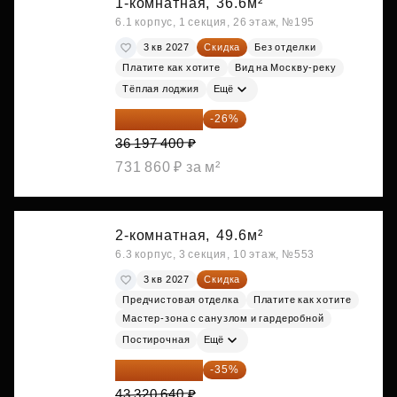
1-комнатная,
36.6м²
6.1 корпус, 1 секция, 26 этаж, №195
3 кв 2027
Скидка
Без отделки
Платите как хотите
Вид на Москву-реку
Тёплая лоджия
Ещё
26 786 076 ₽
-26%
36 197 400 ₽
731 860 ₽ за м²
2-комнатная,
49.6м²
6.3 корпус, 3 секция, 10 этаж, №553
3 кв 2027
Скидка
Предчистовая отделка
Платите как хотите
Мастер-зона с санузлом и гардеробной
Постирочная
Ещё
28 158 416 ₽
-35%
43 320 640 ₽