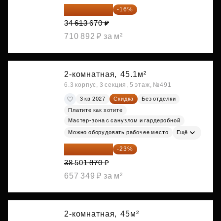
29 075 483 ₽
-16%
34 613 670 ₽
710 892 ₽ за м²
2-комнатная,
45.1м²
6.3 корпус, 3 секция, 5 этаж, №491
3 кв 2027
Скидка
Без отделки
Платите как хотите
Мастер-зона с санузлом и гардеробной
Можно оборудовать рабочее место
Ещё
29 646 440 ₽
-23%
38 501 870 ₽
657 349 ₽ за м²
2-комнатная,
45м²