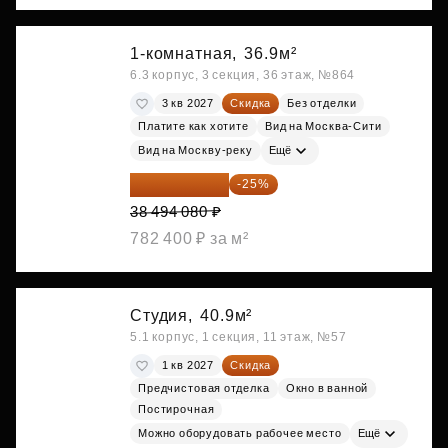
1-комнатная,
36.9м²
6.3 корпус, 3 секция, 36 этаж, №864
3 кв 2027
Скидка
Без отделки
Платите как хотите
Вид на Москва-Сити
Вид на Москву-реку
Ещё
28 870 560 ₽
-25%
38 494 080 ₽
782 400 ₽ за м²
Студия,
40.9м²
5.1 корпус, 1 секция, 11 этаж, №57
1 кв 2027
Скидка
Предчистовая отделка
Окно в ванной
Постирочная
Можно оборудовать рабочее место
Ещё