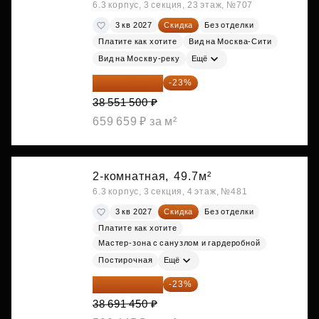
6.3 корпус, 3 секция, 23 этаж, №707
3 кв 2027
Скидка
Без отделки
Платите как хотите
Вид на Москва-Сити
Вид на Москву-реку
Ещё
29 684 655 ₽
-23%
38 551 500 ₽
659 659 ₽ за м²
2-комнатная,
49.7м²
6.3 корпус, 3 секция, 4 этаж, №481
3 кв 2027
Скидка
Без отделки
Платите как хотите
Мастер-зона с санузлом и гардеробной
Постирочная
Ещё
29 792 417 ₽
-23%
38 691 450 ₽