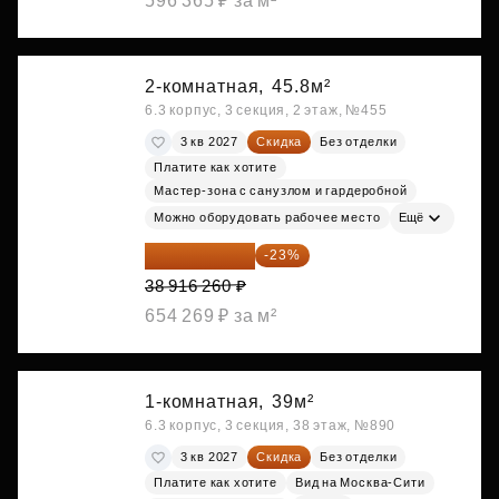
596 365 ₽ за м²
2-комнатная,
45.8м²
6.3 корпус, 3 секция, 2 этаж, №455
3 кв 2027
Скидка
Без отделки
Платите как хотите
Мастер-зона с санузлом и гардеробной
Можно оборудовать рабочее место
Ещё
29 965 520 ₽
-23%
38 916 260 ₽
654 269 ₽ за м²
1-комнатная,
39м²
6.3 корпус, 3 секция, 38 этаж, №890
3 кв 2027
Скидка
Без отделки
Платите как хотите
Вид на Москва-Сити