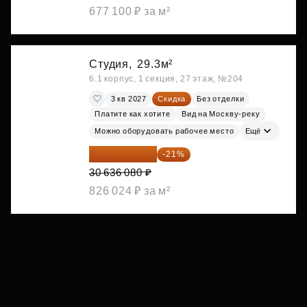
677 100 ₽ за м²
Студия,
29.3м²
6.1 корпус, 1 секция, 27 этаж, №204
3 кв 2027
Скидка
Без отделки
Платите как хотите
Вид на Москву-реку
Можно оборудовать рабочее место
Ещё
24 202 503 ₽
-21%
30 636 080 ₽
826 024 ₽ за м²