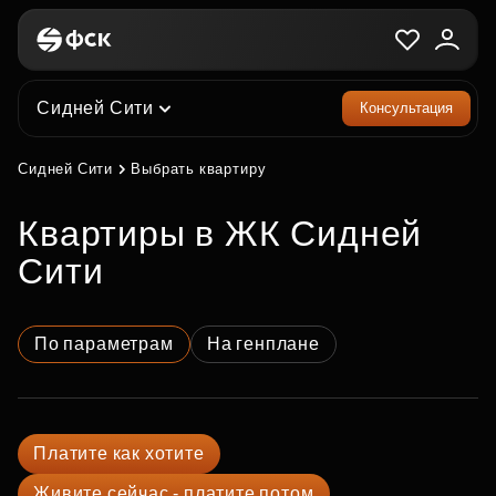
Сидней Сити
Консультация
Сидней Сити
Выбрать квартиру
квартиры в ЖК Сидней
Сити
По параметрам
На генплане
Платите как хотите
Живите сейчас - платите потом