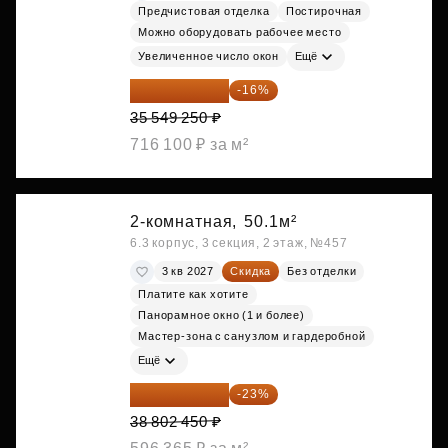
Предчистовая отделка
Постирочная
Можно оборудовать рабочее место
Увеличенное число окон
Ещё
29 861 370 ₽
-16%
35 549 250 ₽
716 100 ₽ за м²
2-комнатная,
50.1м²
6.3 корпус, 3 секция, 2 этаж, №457
3 кв 2027
Скидка
Без отделки
Платите как хотите
Панорамное окно (1 и более)
Мастер-зона с санузлом и гардеробной
Ещё
29 877 887 ₽
-23%
38 802 450 ₽