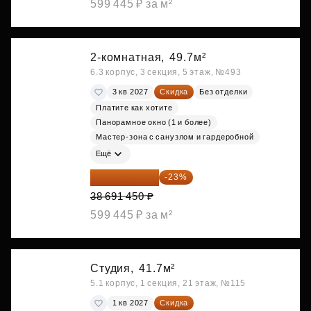
599 445 ₽ за м²
2-комнатная,
49.7м²
6.3 корпус, 3 секция, 5 этаж, №493
3 кв 2027
Скидка
Без отделки
Платите как хотите
Панорамное окно (1 и более)
Мастер-зона с санузлом и гардеробной
Ещё
29 792 417 ₽
-23%
38 691 450 ₽
599 445 ₽ за м²
Студия,
41.7м²
5.1 корпус, 1 секция, 21 этаж, №115
1 кв 2027
Скидка