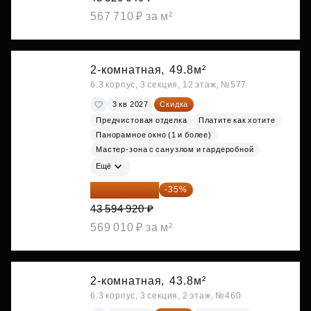
567 710 ₽ за м²
2-комнатная,
49.8м²
6.3 корпус, 3 секция, 12 этаж, №577
3 кв 2027
Скидка
Предчистовая отделка
Платите как хотите
Панорамное окно (1 и более)
Мастер-зона с санузлом и гардеробной
Ещё
28 336 698 ₽
-35%
43 594 920 ₽
569 010 ₽ за м²
2-комнатная,
43.8м²
6.3 корпус, 3 секция, 2 этаж, №460