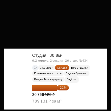
Студия,
30.8м²
6.2 корпус, 2 секция, 26 этаж, №434
3 кв 2027
Скидка
Без отделки
Платите как хотите
Вид на бульвар
Вид на Москву-реку
Ещё
24 305 235 ₽
-21%
30 766 120 ₽
789 131 ₽ за м²