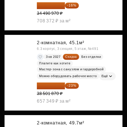
28 972 415 ₽
-16%
34 490 970 ₽
708 372 ₽ за м²
2-комнатная,
45.1м²
6.3 корпус, 3 секция, 5 этаж, №491
3 кв 2027
Скидка
Без отделки
Платите как хотите
Мастер-зона с санузлом и гардеробной
Можно оборудовать рабочее место
Ещё
29 646 440 ₽
-23%
38 501 870 ₽
657 349 ₽ за м²
2-комнатная,
49.7м²