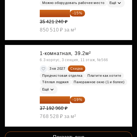
Можно оборудовать рабочее место
Ещё
30 108 054 ₽
-15%
35 421 240 ₽
850 510 ₽ за м²
1-комнатная,
39.2м²
6.3 корпус, 3 секция, 11 этаж, №566
3 кв 2027
Скидка
Предчистовая отделка
Платите как хотите
Тёплая лоджия
Панорамное окно (1 и более)
Ещё
30 126 298 ₽
-19%
37 192 960 ₽
768 528 ₽ за м²