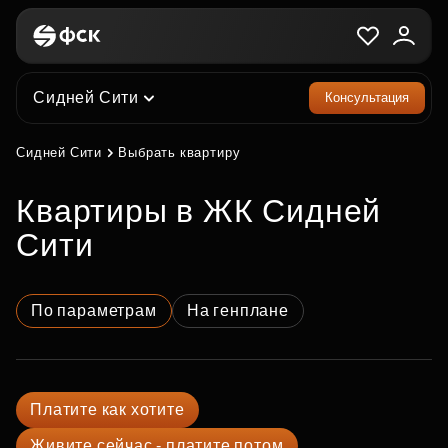
Сидней Сити
Консультация
Сидней Сити
Выбрать квартиру
квартиры в ЖК Сидней
Сити
По параметрам
На генплане
Платите как хотите
Живите сейчас - платите потом