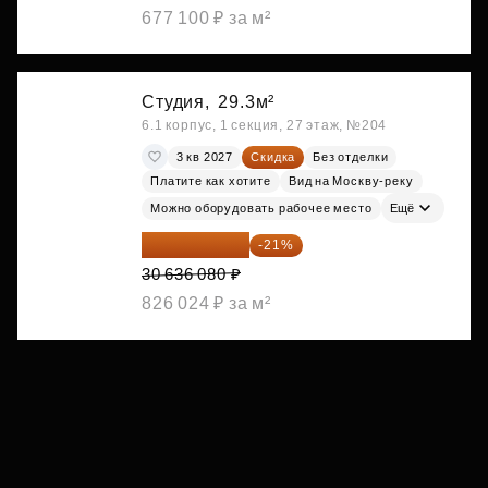
677 100 ₽ за м²
Студия,
29.3м²
6.1 корпус, 1 секция, 27 этаж, №204
3 кв 2027
Скидка
Без отделки
Платите как хотите
Вид на Москву-реку
Можно оборудовать рабочее место
Ещё
24 202 503 ₽
-21%
30 636 080 ₽
826 024 ₽ за м²