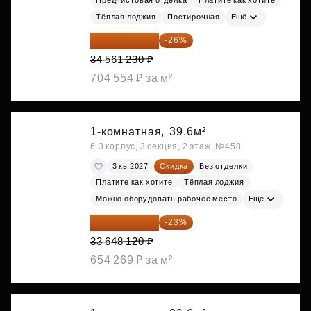
Тёплая лоджия
Постирочная
Ещё
25 575 310 ₽
-26%
34 561 230 ₽
704 554 ₽ за м²
1-комнатная,
39.6м²
6.3 корпус, 3 секция, 2 этаж, №458
3 кв 2027
Скидка
Без отделки
Платите как хотите
Тёплая лоджия
Можно оборудовать рабочее место
Ещё
25 909 052 ₽
-23%
33 648 120 ₽
654 269 ₽ за м²