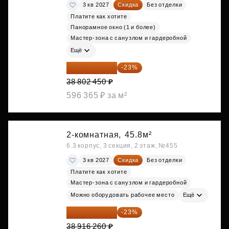
3 кв 2027
Скидка
Без отделки
Платите как хотите
Панорамное окно (1 и более)
Мастер-зона с санузлом и гардеробной
Ещё
29 877 887 ₽
-23%
38 802 450 ₽
596 365 ₽ за м²
2-комнатная,
45.8м²
6.3 корпус, 3 секция, 2 этаж, №455
3 кв 2027
Скидка
Без отделки
Платите как хотите
Мастер-зона с санузлом и гардеробной
Можно оборудовать рабочее место
Ещё
29 965 520 ₽
-23%
38 916 260 ₽