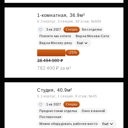
1-комнатная,
36.9м²
6.3 корпус, 3 секция, 36 этаж, №864
3 кв 2027
Скидка
Без отделки
Платите как хотите
Вид на Москва-Сити
Вид на Москву-реку
Ещё
28 870 560 ₽
-25%
38 494 080 ₽
782 400 ₽ за м²
Студия,
40.9м²
5.1 корпус, 1 секция, 9 этаж, №45
1 кв 2027
Скидка
Предчистовая отделка
Окно в ванной
Постирочная
Можно оборудовать рабочее место
Ещё