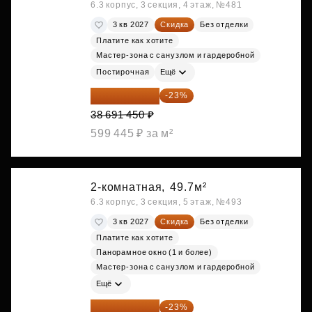
6.3 корпус, 3 секция, 4 этаж, №481
3 кв 2027
Скидка
Без отделки
Платите как хотите
Мастер-зона с санузлом и гардеробной
Постирочная
Ещё
29 792 417 ₽
-23%
38 691 450 ₽
599 445 ₽ за м²
2-комнатная,
49.7м²
6.3 корпус, 3 секция, 5 этаж, №493
3 кв 2027
Скидка
Без отделки
Платите как хотите
Панорамное окно (1 и более)
Мастер-зона с санузлом и гардеробной
Ещё
29 792 417 ₽
-23%