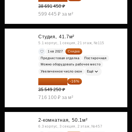
38 691 450 ₽
599 445 ₽ за м²
Студия,
41.7м²
5.1 корпус, 1 секция, 21 этаж, №115
1 кв 2027
Скидка
Предчистовая отделка
Постирочная
Можно оборудовать рабочее место
Увеличенное число окон
Ещё
29 861 370 ₽
-16%
35 549 250 ₽
716 100 ₽ за м²
2-комнатная,
50.1м²
6.3 корпус, 3 секция, 2 этаж, №457