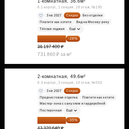
1-комнатная,
36.6м²
6.1 корпус, 1 секция, 26 этаж, №195
3 кв 2027
Скидка
Без отделки
Платите как хотите
Вид на Москву-реку
Тёплая лоджия
Ещё
26 786 076 ₽
-26%
36 197 400 ₽
731 860 ₽ за м²
2-комнатная,
49.6м²
6.3 корпус, 3 секция, 10 этаж, №553
3 кв 2027
Скидка
Предчистовая отделка
Платите как хотите
Мастер-зона с санузлом и гардеробной
Постирочная
Ещё
28 158 416 ₽
-35%
43 320 640 ₽