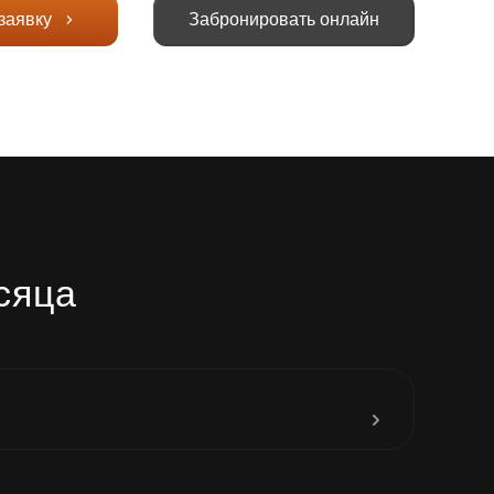
заявку
Забронировать онлайн
сяца
до 31