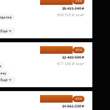
30 108 054 ₽
-15%
35 421 240 ₽
850 510 ₽ за м²
тделка
Ещё
24 037 050 ₽
-26%
32 482 500 ₽
677 100 ₽ за м²
и
реку
Ещё
25 575 310 ₽
-26%
34 561 230 ₽