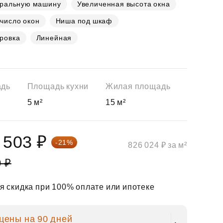
иральную машину
Увеличенная высота окна
число окон
Ниша под шкаф
ровка
Линейная
адь
Площадь кухни
Жилая площадь
5 м²
15 м²
 503 ₽
-21%
826 024 ₽ за м²
0 ₽
 скидка при 100% оплате или ипотеке
цены на 90 дней