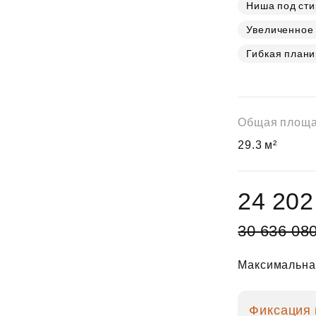
Субсидии
Ниша под ст
Увеличенное 
Гибкая плани
Общая площ
29.3 м²
24 202
30 636 08
Максимальная
Фиксация 