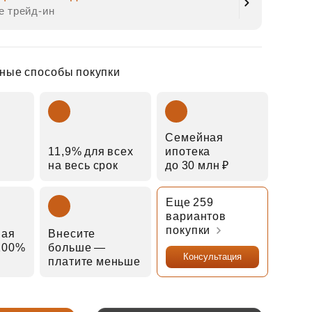
е трейд‑ин
ные способы покупки
Семейная
11,9% для всех
ипотека
на весь срок
до 30 млн ₽
Еще 259
вариантов
покупки
ная
Внесите
 100%
больше —
Консультация
платите меньше