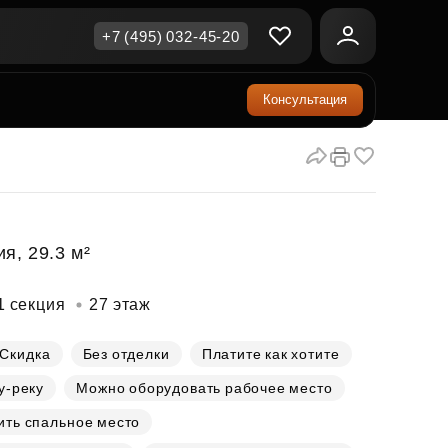
+7 (495) 032-45-20
Консультация
ичная недвижимость
еринский капитал
ите сейчас — платите
ка и продажа
ом
упка онлайн
Все акции
А
родная недвижимость
и скидки
я, 29.3 м²
рт в окружении природы
Все акции
1 секция
27 этаж
стиции в коммерцию
возможности для роста
Скидка
Без отделки
Платите как хотите
у-реку
Можно оборудовать рабочее место
осы и ответы
ить спальное место
ы на популярные вопросы