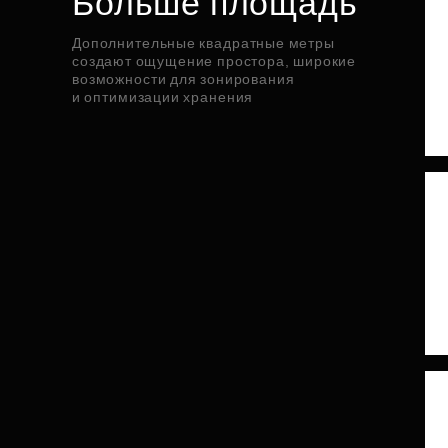
Больше площадь
Дополнительные квадратные метры
создают ощущение простора, широкие
возможности для зонирования
и оптимизации хранения