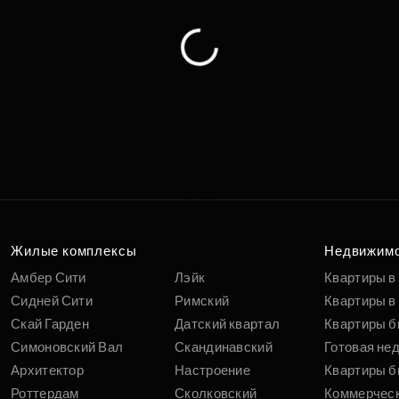
Жилые комплексы
Недвижим
Амбер Сити
Лэйк
Квартиры в
Сидней Сити
Римский
Квартиры в 
Скай Гарден
Датский квартал
Квартиры б
Симоновский Вал
Скандинавский
Готовая не
Архитектор
Настроение
Квартиры б
Роттердам
Сколковский
Коммерчес