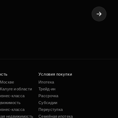
5-я оче
ость
Условия покупки
 Москве
Ипотека
Калуге и области
Трейд-ин
изнес-класса
Рассрочка
движимость
Субсидии
изнес-класса
Переуступка
кая недвижимость
Семейная ипотека