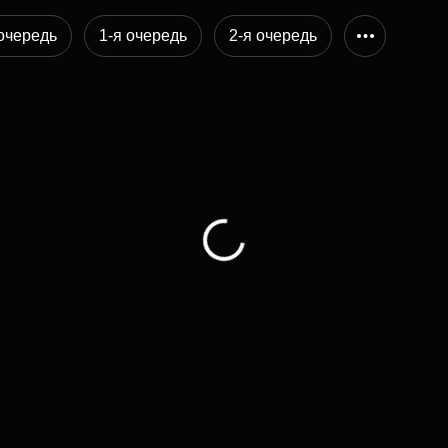
Субсидии
 очередь
1-я очередь
2-я очередь
...