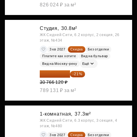
826 024 ₽ за м²
Студия,
30.8м²
ЖК Сидней Сити, 6.2 корпус, 2 секция, 26
этаж, №434
3 кв 2027
Скидка
Без отделки
Платите как хотите
Вид на бульвар
Вид на Москву-реку
Ещё
24 305 235 ₽
-21%
30 766 120 ₽
789 131 ₽ за м²
1-комнатная,
37.3м²
ЖК Сидней Сити, 6.3 корпус, 3 секция, 4
этаж, №480
3 кв 2027
Скидка
Без отделки