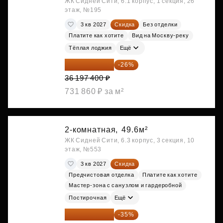
ЖК Сидней Сити, 6.1 корпус, 1 секция, 26
этаж, №195
3 кв 2027
Скидка
Без отделки
Платите как хотите
Вид на Москву-реку
Тёплая лоджия
Ещё
26 786 076 ₽
-26%
36 197 400 ₽
731 860 ₽ за м²
2-комнатная,
49.6м²
ЖК Сидней Сити, 6.3 корпус, 3 секция, 10
этаж, №553
3 кв 2027
Скидка
Предчистовая отделка
Платите как хотите
Мастер-зона с санузлом и гардеробной
Постирочная
Ещё
28 158 416 ₽
-35%