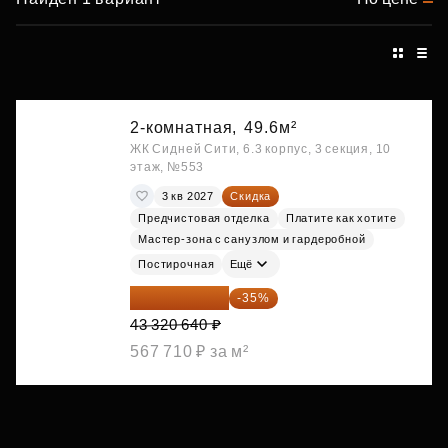
2-комнатная,
49.6м²
ЖК Сидней Сити, 6.3 корпус, 3 секция, 10
этаж, №553
3 кв 2027
Скидка
Предчистовая отделка
Платите как хотите
Мастер-зона с санузлом и гардеробной
Постирочная
Ещё
28 158 416 ₽
-35%
43 320 640 ₽
567 710 ₽ за м²