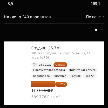
Найдено 240 вариантов
По цене
Студия,
26.7м²
ЖК Скай Гарден, 3 корпус, 5 секция, 14
этаж, №796
2 кв 2027
Скидка
Предчистовая отделка
Платите как хотите
Квартира за 2 000 ₽/мес
Лоджия
Ещё
15 747 019 ₽
-12%
17 894 340 ₽
589 776 ₽ за м²