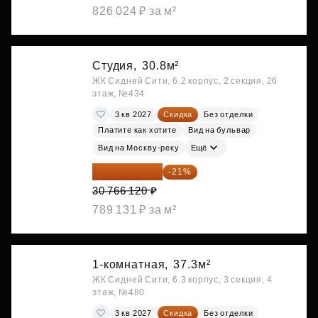
826 024 ₽ за м²
Студия,
30.8м²
ЖК Сидней Сити, 6.2 корпус, 2 секция, 26
этаж, №434
3 кв 2027
Скидка
Без отделки
Платите как хотите
Вид на бульвар
Вид на Москву-реку
Ещё
24 305 235 ₽
-21%
30 766 120 ₽
789 131 ₽ за м²
1-комнатная,
37.3м²
ЖК Сидней Сити, 6.3 корпус, 3 секция, 4
этаж, №480
3 кв 2027
Скидка
Без отделки