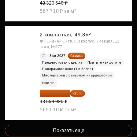
43 320 640 ₽
567 710 ₽ за м²
2-комнатная,
49.8м²
ЖК Сидней Сити, 6.3 корпус, 3 секция, 12
этаж, №577
3 кв 2027
Скидка
Предчистовая отделка
Платите как хотите
Панорамное окно (1 и более)
Мастер-зона с санузлом и гардеробной
Ещё
28 336 698 ₽
-35%
43 594 920 ₽
569 010 ₽ за м²
Показать еще