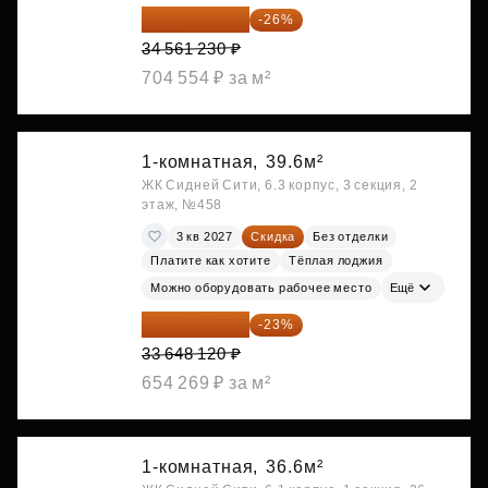
25 575 310 ₽
-26%
34 561 230 ₽
704 554 ₽ за м²
1-комнатная,
39.6м²
ЖК Сидней Сити, 6.3 корпус, 3 секция, 2
этаж, №458
3 кв 2027
Скидка
Без отделки
Платите как хотите
Тёплая лоджия
Можно оборудовать рабочее место
Ещё
25 909 052 ₽
-23%
33 648 120 ₽
654 269 ₽ за м²
1-комнатная,
36.6м²