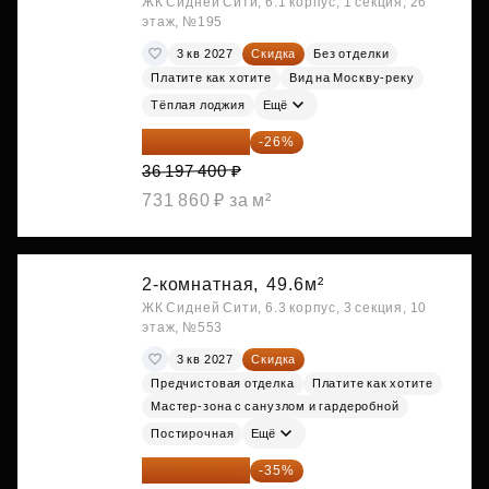
ЖК Сидней Сити, 6.1 корпус, 1 секция, 26
этаж, №195
3 кв 2027
Скидка
Без отделки
Платите как хотите
Вид на Москву-реку
Тёплая лоджия
Ещё
26 786 076 ₽
-26%
36 197 400 ₽
731 860 ₽ за м²
2-комнатная,
49.6м²
ЖК Сидней Сити, 6.3 корпус, 3 секция, 10
этаж, №553
3 кв 2027
Скидка
Предчистовая отделка
Платите как хотите
Мастер-зона с санузлом и гардеробной
Постирочная
Ещё
28 158 416 ₽
-35%