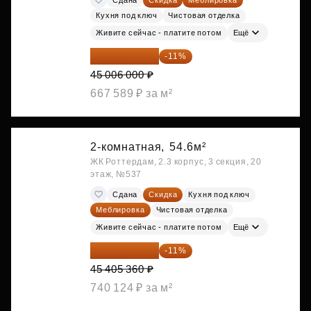
Кухня под ключ
Чистовая отделка
Живите сейчас - платите потом
Ещё
40 055 340 ₽
-11%
45 006 000 ₽
667 589 ₽ за м²
2-комнатная,
54.6м²
ЖК Роттердам, 2.3 корпус, 3 секция, 20
этаж, №537
Сдана
Скидка
Кухня под ключ
Меблировка
Чистовая отделка
Живите сейчас - платите потом
Ещё
40 410 770 ₽
-11%
45 405 360 ₽
740 124 ₽ за м²