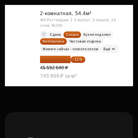
2-комнатная,
54.4м²
ЖК Роттердам, 2.3 корпус, 3 секция, 24
этаж, №565
Сдана
Скидка
Кухня под ключ
Меблировка
Чистовая отделка
Живите сейчас - платите потом
Ещё
40 577 450 ₽
-11%
45 592 640 ₽
745 909 ₽ за м²