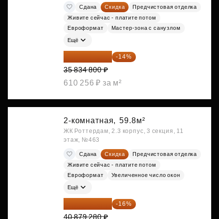
Сдана
Скидка
Предчистовая отделка
Живите сейчас - платите потом
Евроформат
Мастер-зона с санузлом
Ещё
30 817 928 ₽
-14%
35 834 800 ₽
610 256 ₽ за м²
2-комнатная,
59.8м²
ЖК Роттердам, 2.3 корпус, 3 секция, 11
этаж, №463
Сдана
Скидка
Предчистовая отделка
Живите сейчас - платите потом
Евроформат
Увеличенное число окон
Ещё
34 338 595 ₽
-16%
40 879 280 ₽