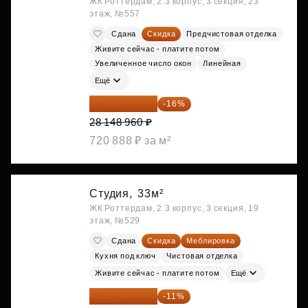
ЖК Роттердам, 2.3 корпус, 3 секция, 23
этаж, №557
Сдана
Скидка
Предчистовая отделка
Живите сейчас - платите потом
Увеличенное число окон
Линейная
Ещё
23 645 126 ₽
-16%
28 148 960 ₽
720 888 ₽ за м²
Студия,
33м²
ЖК Роттердам, 2.3 корпус, 3 секция, 19
этаж, №529
Сдана
Скидка
Меблировка
Кухня под ключ
Чистовая отделка
Живите сейчас - платите потом
Ещё
25 264 074 ₽
-11%