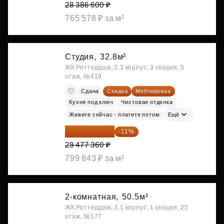
28 386 600 ₽
765 578 ₽ за м²
Студия,
32.8м²
ЖК Роттердам, 2.3 корпус, 3 секция, 5
этаж, №419
Сдана
Скидка
Меблировка
Кухня под ключ
Чистовая отделка
Живите сейчас - платите потом
Ещё
26 234 850 ₽
-11%
29 477 360 ₽
799 843 ₽ за м²
2-комнатная,
50.5м²
ЖК Роттердам, 2.1 корпус, 1 секция, 25
этаж, №177