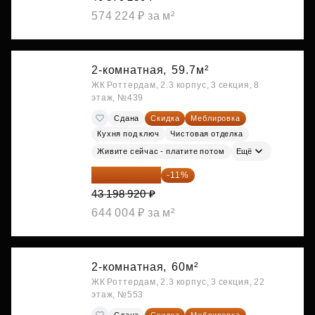
574 224 ₽ за м²
2-комнатная,
59.7м²
ЖК Роттердам, 2.3 корпус, 3 секция, 8
этаж, №439
Сдана
Скидка
Меблировка
Кухня под ключ
Чистовая отделка
Живите сейчас - платите потом
Ещё
38 447 039 ₽
-11%
43 198 920 ₽
644 004 ₽ за м²
2-комнатная,
60м²
ЖК Роттердам, 2.3 корпус, 3 секция, 22
этаж, №553
Сдана
Скидка
Меблировка