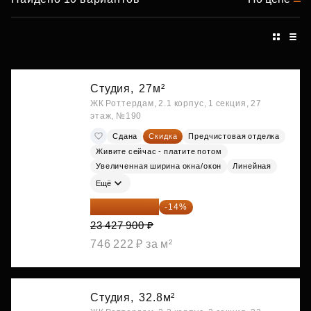
Студия,
27м²
ЖК Роттердам, 2.1 корпус, 1 секция, 27
этаж, №190
Сдана
Скидка
Предчистовая отделка
Живите сейчас - платите потом
Увеличенная ширина окна/окон
Линейная
Ещё
20 147 994 ₽
-14%
23 427 900 ₽
746 222 ₽ за м²
Студия,
32.8м²