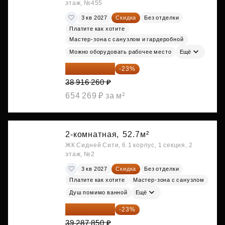
этаж, №455
3 кв 2027
Скидка
Без отделки
Платите как хотите
Мастер-зона с санузлом и гардеробной
Можно оборудовать рабочее место
Ещё
29 965 520 ₽
-23%
38 916 260 ₽
654 269 ₽ за м²
2-комнатная,
52.7м²
ЖК Сидней Сити, 6.1 корпус, 1 секция, 2
этаж, №2
3 кв 2027
Скидка
Без отделки
Платите как хотите
Мастер-зона с санузлом
Душ помимо ванной
Ещё
30 251 645 ₽
-23%
39 287 850 ₽