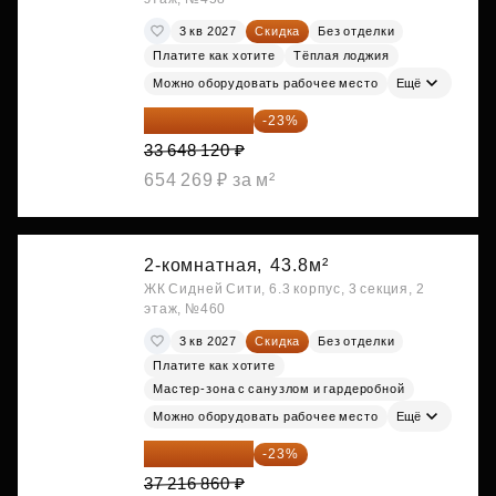
3 кв 2027
Скидка
Без отделки
Платите как хотите
Тёплая лоджия
Можно оборудовать рабочее место
Ещё
25 909 052 ₽
-23%
33 648 120 ₽
654 269 ₽ за м²
2-комнатная,
43.8м²
ЖК Сидней Сити, 6.3 корпус, 3 секция, 2
этаж, №460
3 кв 2027
Скидка
Без отделки
Платите как хотите
Мастер-зона с санузлом и гардеробной
Можно оборудовать рабочее место
Ещё
28 656 982 ₽
-23%
37 216 860 ₽