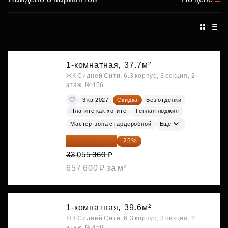
1-комнатная,
37.7м²
ЖК Сидней Сити, 6.3 корпус, 3 секция, 2
этаж, №456
3 кв 2027
Скидка
Без отделки
Платите как хотите
Тёплая лоджия
Мастер-зона с гардеробной
Ещё
24 791 520 ₽
-25%
33 055 360 ₽
657 600 ₽ за м²
1-комнатная,
39.6м²
ЖК Сидней Сити, 6.3 корпус, 3 секция, 2
этаж, №458