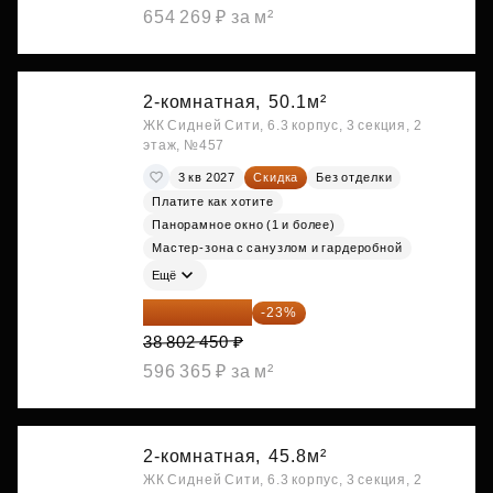
654 269 ₽ за м²
2-комнатная,
50.1м²
ЖК Сидней Сити, 6.3 корпус, 3 секция, 2
этаж, №457
3 кв 2027
Скидка
Без отделки
Платите как хотите
Панорамное окно (1 и более)
Мастер-зона с санузлом и гардеробной
Ещё
29 877 887 ₽
-23%
38 802 450 ₽
596 365 ₽ за м²
2-комнатная,
45.8м²
ЖК Сидней Сити, 6.3 корпус, 3 секция, 2