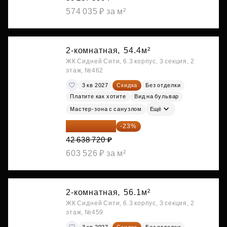
574 035 ₽ за м²
2-комнатная,
54.4м²
ЖК Сидней Сити, 6.3 корпус, 3 секция, 2
этаж, №462
3 кв 2027
Скидка
Без отделки
Платите как хотите
Вид на бульвар
Мастер-зона с санузлом
Ещё
32 831 814 ₽
-23%
42 638 720 ₽
603 526 ₽ за м²
2-комнатная,
56.1м²
ЖК Сидней Сити, 6.3 корпус, 3 секция, 2
этаж, №459
3 кв 2027
Скидка
Без отделки