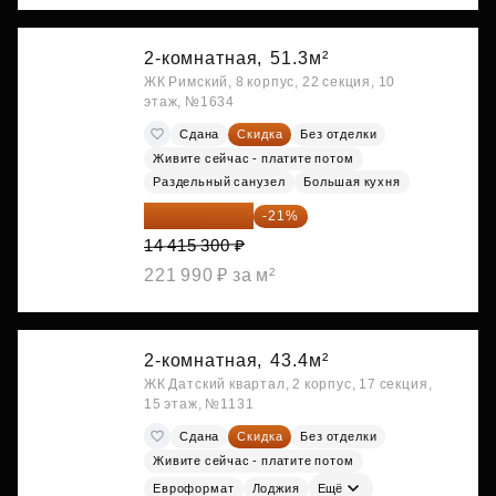
2-комнатная,
51.3м²
ЖК Римский, 8 корпус, 22 секция, 10
этаж, №1634
Сдана
Скидка
Без отделки
Живите сейчас - платите потом
Раздельный санузел
Большая кухня
11 388 087 ₽
-21%
14 415 300 ₽
221 990 ₽ за м²
2-комнатная,
43.4м²
ЖК Датский квартал, 2 корпус, 17 секция,
15 этаж, №1131
Сдана
Скидка
Без отделки
Живите сейчас - платите потом
Евроформат
Лоджия
Ещё