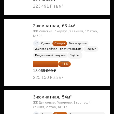
223 491 ₽ за м²
2-комнатная,
63.4м²
ЖК Римский, 7 корпус, 9 секция, 12 этаж,
№608
Сдана
Скидка
Без отделки
Живите сейчас - платите потом
Лоджия
Раздельный санузел
Ещё
14 274 510 ₽
-21%
18 069 000 ₽
225 150 ₽ за м²
3-комнатная,
54м²
ЖК Движение. Говорово, 1 корпус, 4
секция, 2 этаж, №517