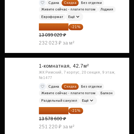
Сдана
Скидка
Без отделки
Живите сейчас - платите потом
Лоджия
Евроформат
Ещё
10 348 226 ₽
-21%
13 099 020 ₽
232 023 ₽ за м²
1-комнатная,
42.7м²
ЖК Римский, 7 корпус, 20 секция, 9 этаж,
№1477
Сдана
Скидка
Без отделки
Живите сейчас - платите потом
Балкон
Раздельный санузел
Ещё
10 727 094 ₽
-21%
13 578 600 ₽
251 220 ₽ за м²