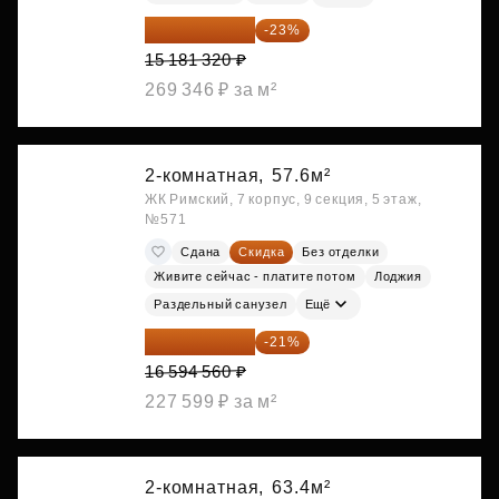
11 689 616 ₽
-23%
15 181 320 ₽
269 346 ₽ за м²
2-комнатная,
57.6м²
ЖК Римский, 7 корпус, 9 секция, 5 этаж,
№571
Сдана
Скидка
Без отделки
Живите сейчас - платите потом
Лоджия
Раздельный санузел
Ещё
13 109 702 ₽
-21%
16 594 560 ₽
227 599 ₽ за м²
2-комнатная,
63.4м²