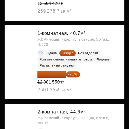
12 504 420 ₽
259 278 ₽ за м²
1-комнатная,
40.7м²
ЖК Римский, 7 корпус, 9 секция, 5 этаж,
№572
Сдана
Скидка
Без отделки
Живите сейчас - платите потом
Лоджия
Раздельный санузел
10 176 425 ₽
-21%
12 881 550 ₽
250 035 ₽ за м²
2-комнатная,
44.6м²
ЖК Римский, 7 корпус, 8 секция, 6 этаж,
№482